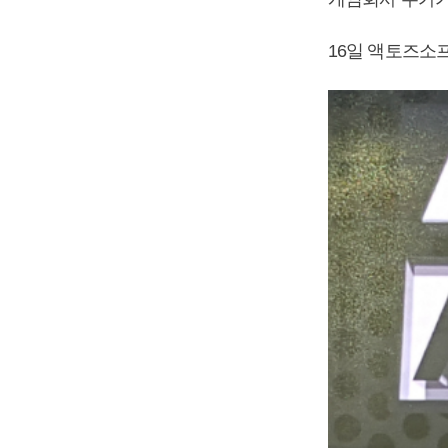
16일 액토즈소프