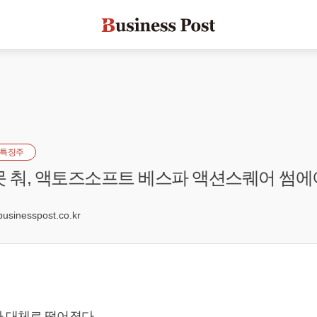
특징주
못 춰, 액토즈소프트 베스파 액션스퀘어 썸에
1
inesspost.co.kr
 대체로 떨어졌다.