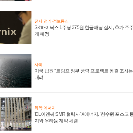
전자·전기·정보통신
SK하이닉스 1주당 375원 현금배당 실시, 추가 주
개 예정
사회
미국 법원 "트럼프 정부 풍력 프로젝트 동결 조치는 
내려
화학·에너지
'DL이앤씨 SMR 협력사' X에너지, '한수원 포스코
지와 우라늄 계약 체결