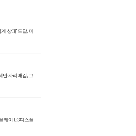
계 상태' 도달, 미
페만 자리매김, 그
스플레이 LG디스플