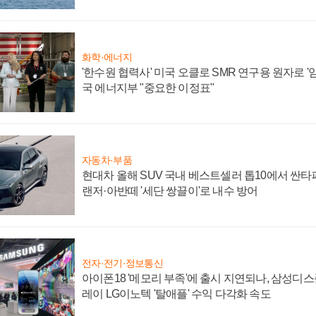
화학·에너지
'한수원 협력사' 미국 오클로 SMR 연구용 원자로 '임
국 에너지부 "중요한 이정표"
자동차·부품
현대차 올해 SUV 국내 베스트셀러 톱10에서 싼타
랜저·아반떼 '세단 쌍끌이'로 내수 방어
전자·전기·정보통신
아이폰18 '메모리 부족'에 출시 지연되나, 삼성디
레이 LG이노텍 '탈애플' 수익 다각화 속도