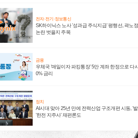
전자·전기·정보통신
SK하이닉스 노사 '성과급 주식지급' 평행선, 곽노정 
논란 벗을지 주목
금융
우체국 '매일이자 파킹통장' 5만 계좌 한정으로 다시 
0% 금리
정치
AI시대 맞아 25년 만에 전력산업 구조개편 시동, '
'한전 지주사' 재편론도