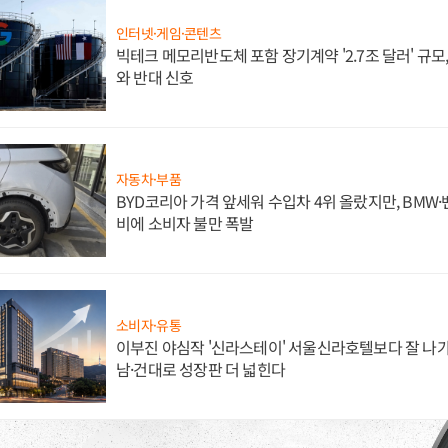
인터넷·게임·콘텐츠
빅테크 메모리반도체 포함 장기계약 '2.7조 달러' 규모,
와 반대 신호
자동차·부품
BYD코리아 가격 앞세워 수입차 4위 올랐지만, BMW
비에 소비자 불만 폭발
소비자·유통
이부진 야심작 '신라스테이' 서울신라호텔보다 잘 나가
남·건대로 성장판 더 넓힌다