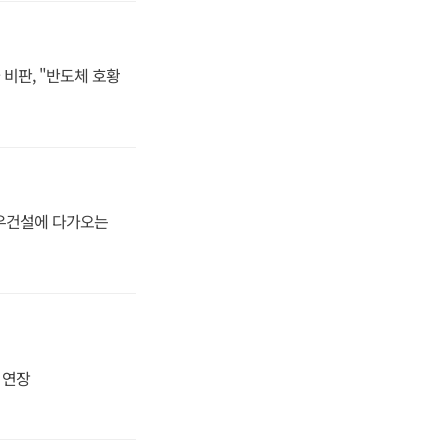
비판, "반도체 호황
대우건설에 다가오는
지 연장