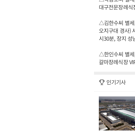
대구전문장례식장 특1
△김한수씨 별세
오지구대 경사) 시
시30분, 장지 성남
△한인수씨 별세,
갈마장례식장 VIP 3
인기기사