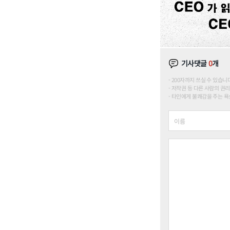
기사댓글
0
개
200자까지 쓰실 수 있습니다. (
저작권 등 다른 사람의 권리
타인에게 불쾌감을 주는 욕설