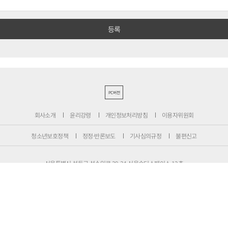
PC버전
회사소개
윤리강령
개인정보처리방침
이용자위원회
청소년보호정책
정정·반론보도
기사심의규정
불편신고
서울특별시 성동구 성수일로 39-34 서울숲더스페이스 12층
대표전화 : 1800-6522
팩스 : 070-4015-8658
편집국 : 070-4010-8512
사업본부 : 070-4010-7078
등록번호 : 서울 아 02897
제호 : 비즈니스포스트
등록일: 2013.11.13
발행·편집인 : 강석운
발행일자: 2013년 12월 2일
청소년보호책임자 : 강석운
ISSN : 2636-171X