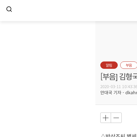
알림
부음
[부음] 김형
2020-03-11 10:43:3
안대국 기자 - dkahn@
△박삼조씨 별세,