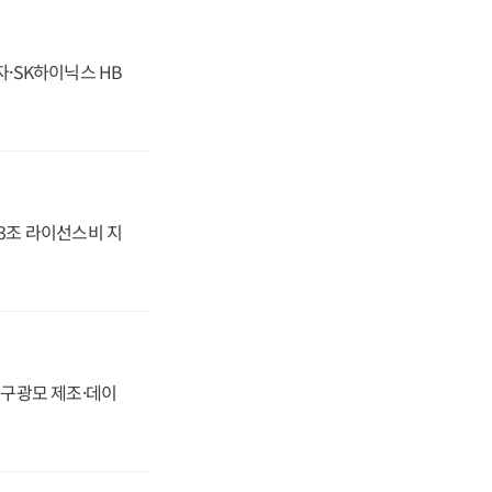
자·SK하이닉스 HB
.3조 라이선스비 지
화, 구광모 제조·데이