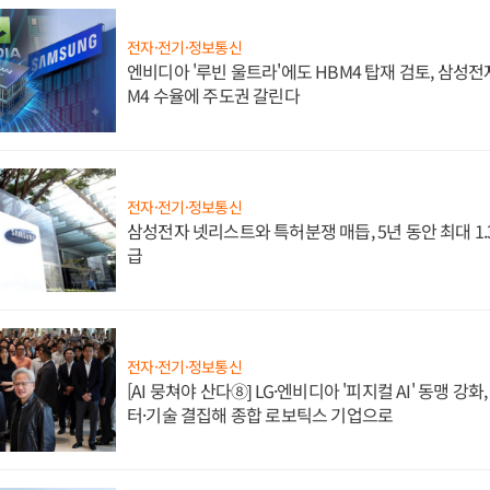
전자·전기·정보통신
엔비디아 '루빈 울트라'에도 HBM4 탑재 검토, 삼성전
M4 수율에 주도권 갈린다
전자·전기·정보통신
삼성전자 넷리스트와 특허분쟁 매듭, 5년 동안 최대 1
급
전자·전기·정보통신
[AI 뭉쳐야 산다⑧] LG·엔비디아 '피지컬 AI' 동맹 강
터·기술 결집해 종합 로보틱스 기업으로