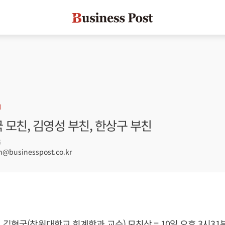
국 모친, 김영성 부친, 한상구 부친
6
businesspost.co.kr
 김형국(창원대학교 회계학과 교수) 모친상 = 10일 오후 3시31분