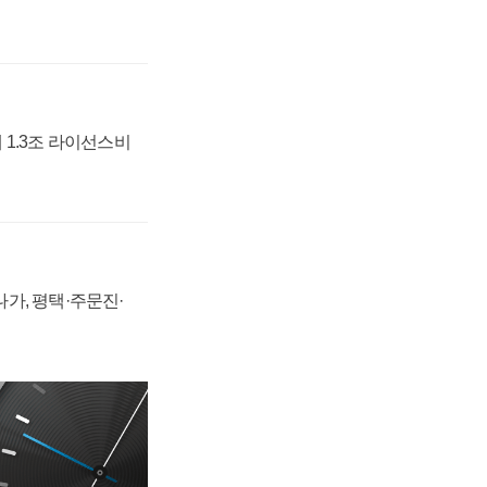
 1.3조 라이선스비
가, 평택·주문진·