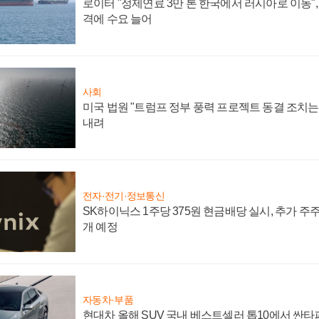
로이터 "정제연료 3만 톤 한국에서 러시아로 이동"
격에 수요 늘어
사회
미국 법원 "트럼프 정부 풍력 프로젝트 동결 조치는 
내려
전자·전기·정보통신
SK하이닉스 1주당 375원 현금배당 실시, 추가 주
개 예정
자동차·부품
현대차 올해 SUV 국내 베스트셀러 톱10에서 싼타