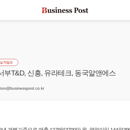
실적발표
 서부T&D, 신흥, 유라테크, 동국알앤에스
7
on@businesspost.co.kr
9년 개별기준으로 매출 1279억3700만 원, 영업이익 144억39