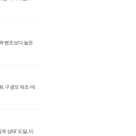
MW·벤츠보다 높은
강화, 구광모 제조·데
계 상태' 도달, 미