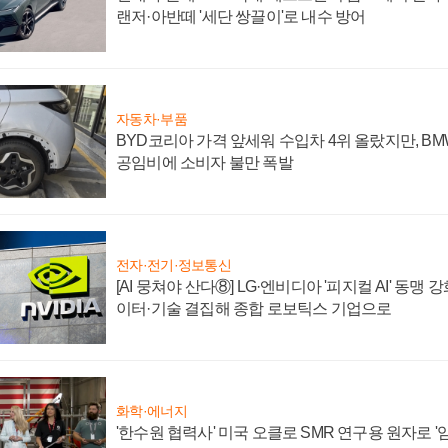
랜저·아반떼 '세단 쌍끌이'로 내수 방어
자동차·부품
BYD코리아 가격 앞세워 수입차 4위 올랐지만, B
공임비에 소비자 불만 폭발
전자·전기·정보통신
[AI 뭉쳐야 산다⑧] LG·엔비디아 '피지컬 AI' 동맹 
이터·기술 결집해 종합 로보틱스 기업으로
화학·에너지
'한수원 협력사' 미국 오클로 SMR 연구용 원자로 '임