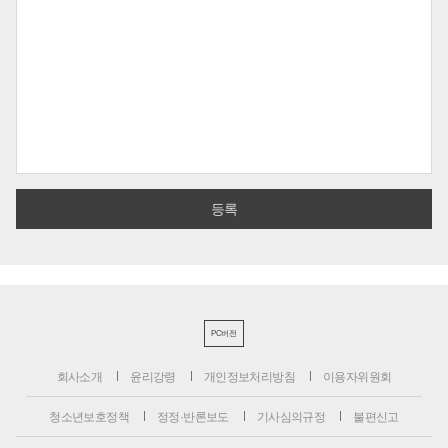
PC버전
회사소개
윤리강령
개인정보처리방침
이용자위원회
청소년보호정책
정정·반론보도
기사심의규정
불편신고