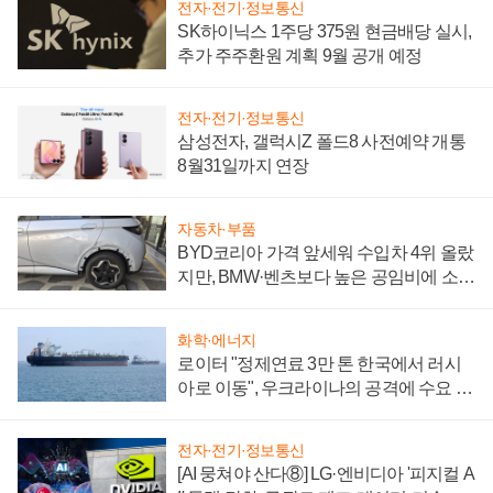
전자·전기·정보통신
SK하이닉스 1주당 375원 현금배당 실시,
추가 주주환원 계획 9월 공개 예정
전자·전기·정보통신
삼성전자, 갤럭시Z 폴드8 사전예약 개통
8월31일까지 연장
자동차·부품
BYD코리아 가격 앞세워 수입차 4위 올랐
지만, BMW·벤츠보다 높은 공임비에 소비
자 불만 폭발
화학·에너지
로이터 "정제연료 3만 톤 한국에서 러시
아로 이동", 우크라이나의 공격에 수요 늘
어
전자·전기·정보통신
[AI 뭉쳐야 산다⑧] LG·엔비디아 '피지컬 A