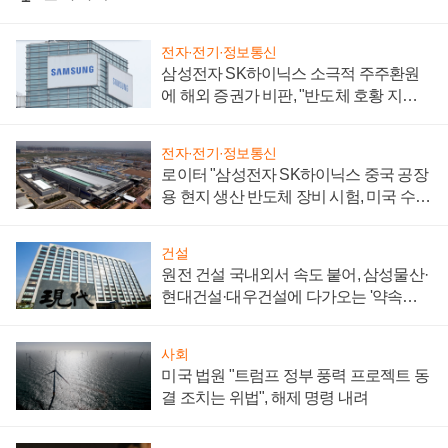
전자·전기·정보통신
삼성전자 SK하이닉스 소극적 주주환원
에 해외 증권가 비판, "반도체 호황 지속
성 의문"
전자·전기·정보통신
로이터 "삼성전자 SK하이닉스 중국 공장
용 현지 생산 반도체 장비 시험, 미국 수출
통제 대비"
건설
원전 건설 국내외서 속도 붙어, 삼성물산·
현대건설·대우건설에 다가오는 '약속의
시간'
사회
미국 법원 "트럼프 정부 풍력 프로젝트 동
결 조치는 위법", 해제 명령 내려