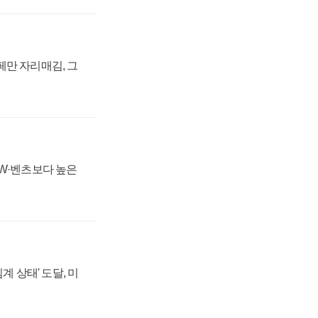
페만 자리매김, 그
MW·벤츠보다 높은
계 상태' 도달, 미