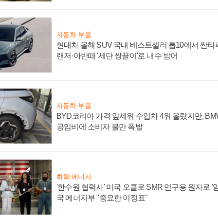
자동차·부품
현대차 올해 SUV 국내 베스트셀러 톱10에서 싼타
랜저·아반떼 '세단 쌍끌이'로 내수 방어
자동차·부품
BYD코리아 가격 앞세워 수입차 4위 올랐지만, B
공임비에 소비자 불만 폭발
화학·에너지
'한수원 협력사' 미국 오클로 SMR 연구용 원자로 '임
국 에너지부 "중요한 이정표"