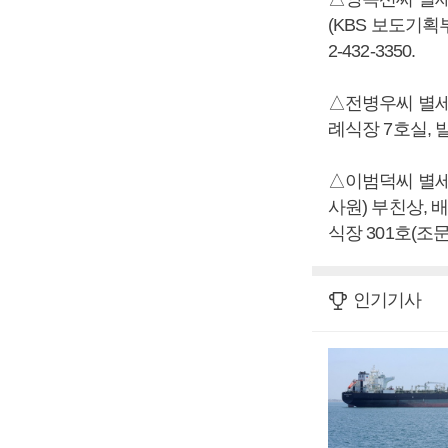
(KBS 보도기획부
2-432-3350.
△전병우씨 별세,
례식장 7호실, 발인
△이범덕씨 별세
사원) 부친상, 배
식장 301호(조문 사
인기기사