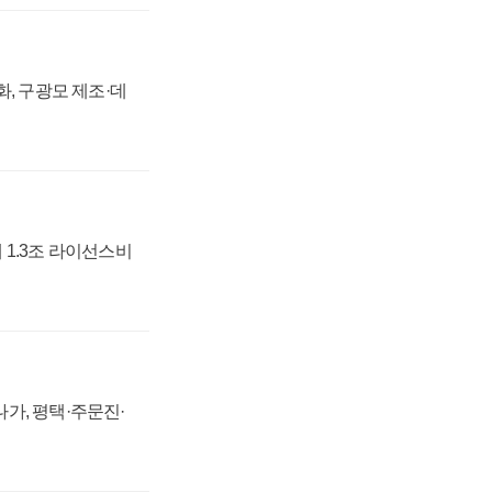
강화, 구광모 제조·데
 1.3조 라이선스비
가, 평택·주문진·