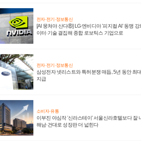
전자·전기·정보통신
[AI 뭉쳐야 산다⑧] LG·엔비디아 '피지컬 AI' 동맹 
이터·기술 결집해 종합 로보틱스 기업으로
전자·전기·정보통신
삼성전자 넷리스트와 특허분쟁 매듭, 5년 동안 최대
지급
소비자·유통
이부진 야심작 '신라스테이' 서울신라호텔보다 잘 나
해남·건대로 성장판 더 넓힌다