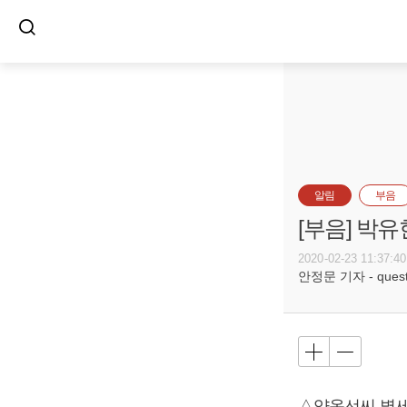
알림
부음
[부음] 박유
2020-02-23 11:37:40
안정문 기자 - questi
△양옥선씨 별세,