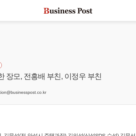
한 장모, 전흥배 부친, 이정우 부친
on@businesspost.co.kr
 김문섭(전 안성시 주택과장) 김의섭(삼성SDS 수석) 김문선