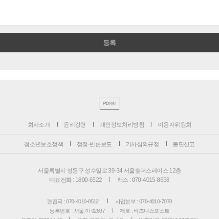
PC버전
회사소개
윤리강령
개인정보처리방침
이용자위원회
청소년보호정책
정정·반론보도
기사심의규정
불편신고
서울특별시 성동구 성수일로 39-34 서울숲더스페이스 12층
대표전화 : 1800-6522
팩스 : 070-4015-8658
편집국 : 070-4010-8512
사업본부 : 070-4010-7078
등록번호 : 서울 아 02897
제호 : 비즈니스포스트