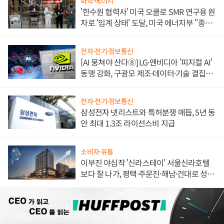
화학·에너지
'한수원 협력사' 미국 오클로 SMR 연구용 원
자로 '임계 상태' 도달, 미국 에너지부 "중요
한 이정표"
전자·전기·정보통신
[AI 뭉쳐야 산다⑧] LG·엔비디아 '피지컬 AI'
동맹 강화, 구광모 제조·데이터·기술 결집
해 종합 로보틱스 기업으로
전자·전기·정보통신
삼성전자 넷리스트와 특허분쟁 매듭, 5년 동
안 최대 1.3조 라이선스비 지급
소비자·유통
이부진 야심작 '신라스테이' 서울신라호텔
보다 잘 나가, 평택·주문진·해남·건대로 성
장판 더 넓힌다