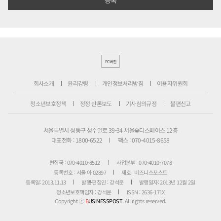
PC버전
회사소개
윤리강령
개인정보처리방침
이용자위원회
청소년보호정책
정정·반론보도
기사심의규정
불편신고
서울특별시 성동구 성수일로 39-34 서울숲더스페이스 12층
대표전화 : 1800-6522
팩스 : 070-4015-8658
편집국 : 070-4010-8512
사업본부 : 070-4010-7078
등록번호 : 서울 아 02897
제호 : 비즈니스포스트
등록일: 2013.11.13
발행·편집인 : 강석운
발행일자: 2013년 12월 2일
청소년보호책임자 : 강석운
ISSN : 2636-171X
Copyright ⓒ
B
USINESSPOST
. All rights reserved.