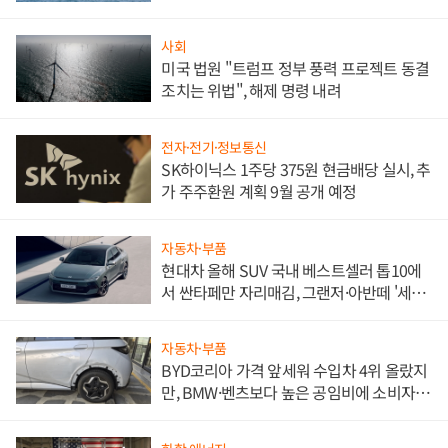
사회
미국 법원 "트럼프 정부 풍력 프로젝트 동결
조치는 위법", 해제 명령 내려
전자·전기·정보통신
SK하이닉스 1주당 375원 현금배당 실시, 추
가 주주환원 계획 9월 공개 예정
자동차·부품
현대차 올해 SUV 국내 베스트셀러 톱10에
서 싼타페만 자리매김, 그랜저·아반떼 '세단
쌍끌이'로 내수 방어
자동차·부품
BYD코리아 가격 앞세워 수입차 4위 올랐지
만, BMW·벤츠보다 높은 공임비에 소비자
불만 폭발