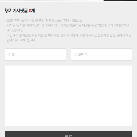
기사댓글
0
개
200자까지 쓰실 수 있습니다. (현재 0 byte / 최대 400byte)
저작권 등 다른 사람의 권리를 침해하거나 명예를 훼손하는 댓글은 관련 법률에 의해 제재를 받을
수 있습니다.
타인에게 불쾌감을 주는 욕설 등 비하하는 단어가 내용에 포함되거나 인신공격성 글은 관리자의 판
단에 의해 삭제 합니다.