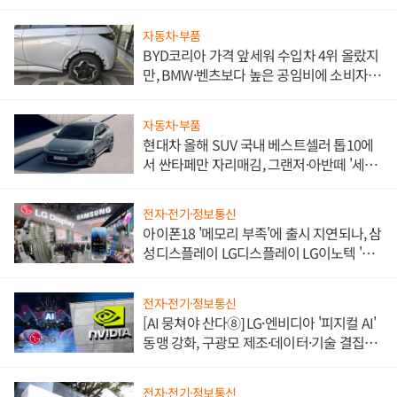
자동차·부품
BYD코리아 가격 앞세워 수입차 4위 올랐지
만, BMW·벤츠보다 높은 공임비에 소비자
불만 폭발
자동차·부품
현대차 올해 SUV 국내 베스트셀러 톱10에
서 싼타페만 자리매김, 그랜저·아반떼 '세단
쌍끌이'로 내수 방어
전자·전기·정보통신
아이폰18 '메모리 부족'에 출시 지연되나, 삼
성디스플레이 LG디스플레이 LG이노텍 '탈
애플' 수익 다각화 속도
전자·전기·정보통신
[AI 뭉쳐야 산다⑧] LG·엔비디아 '피지컬 AI'
동맹 강화, 구광모 제조·데이터·기술 결집
해 종합 로보틱스 기업으로
전자·전기·정보통신