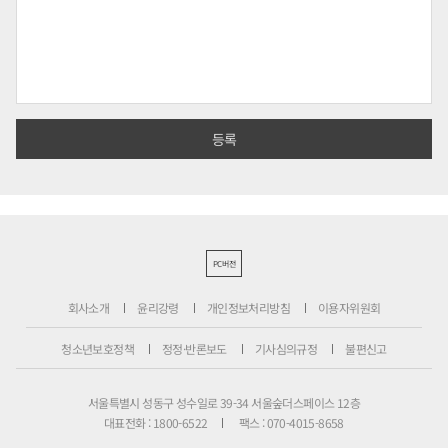
PC버전
회사소개
윤리강령
개인정보처리방침
이용자위원회
청소년보호정책
정정·반론보도
기사심의규정
불편신고
서울특별시 성동구 성수일로 39-34 서울숲더스페이스 12층
대표전화 : 1800-6522
팩스 : 070-4015-8658