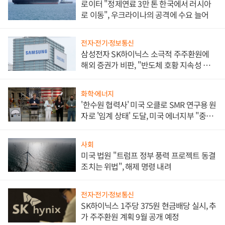
로이터 "정제연료 3만 톤 한국에서 러시아
로 이동", 우크라이나의 공격에 수요 늘어
전자·전기·정보통신
삼성전자 SK하이닉스 소극적 주주환원에
해외 증권가 비판, "반도체 호황 지속성 의
문"
화학·에너지
'한수원 협력사' 미국 오클로 SMR 연구용 원
자로 '임계 상태' 도달, 미국 에너지부 "중요
한 이정표"
사회
미국 법원 "트럼프 정부 풍력 프로젝트 동결
조치는 위법", 해제 명령 내려
전자·전기·정보통신
SK하이닉스 1주당 375원 현금배당 실시, 추
가 주주환원 계획 9월 공개 예정