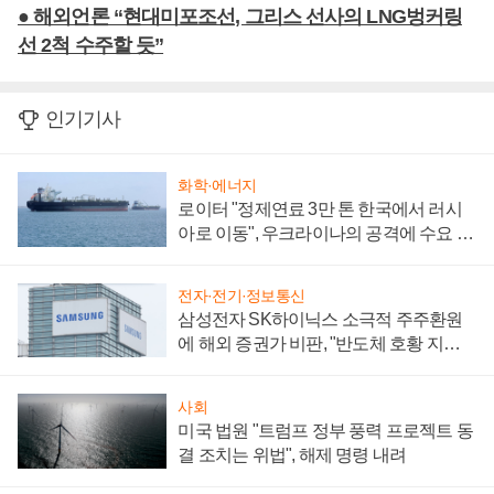
● 해외언론 “현대미포조선, 그리스 선사의 LNG벙커링
선 2척 수주할 듯”
인기기사
화학·에너지
로이터 "정제연료 3만 톤 한국에서 러시
아로 이동", 우크라이나의 공격에 수요 늘
어
전자·전기·정보통신
삼성전자 SK하이닉스 소극적 주주환원
에 해외 증권가 비판, "반도체 호황 지속
성 의문"
사회
미국 법원 "트럼프 정부 풍력 프로젝트 동
결 조치는 위법", 해제 명령 내려