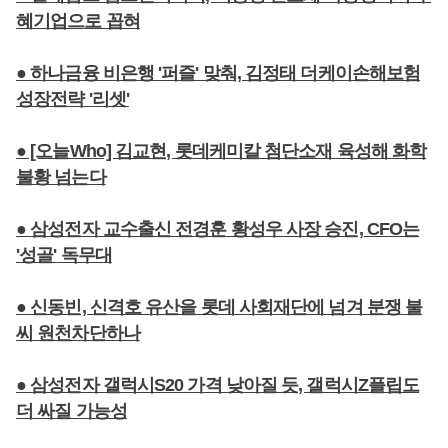
혜기업으로 꼽혀
● 하나금융 비은행 '퍼즐' 맞춰, 김정태 더케이손해보험
성장전략 '리셋'
● [오늘Who] 김교현, 롯데케미칼 첨단소재 육성해 화학
불황 넘는다
● 삼성전자 교수출신 전경훈 황성우 사장 승진, CFO는
'성골' 독무대
● 신동빈, 신격호 유산을 롯데 사회재단에 넘겨 분쟁 불
씨 원천차단하나
● 삼성전자 갤럭시S20 가격 낮아질 듯, 갤럭시Z플립도
더 싸질 가능성