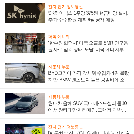
전자·전기·정보통신
SK하이닉스 1주당 375원 현금배당 실시,
추가 주주환원 계획 9월 공개 예정
화학·에너지
'한수원 협력사' 미국 오클로 SMR 연구용
원자로 '임계 상태' 도달, 미국 에너지부
"중요한 이정표"
자동차·부품
BYD코리아 가격 앞세워 수입차 4위 올랐
지만, BMW·벤츠보다 높은 공임비에 소비
자 불만 폭발
자동차·부품
현대차 올해 SUV 국내 베스트셀러 톱10
에서 싼타페만 자리매김, 그랜저·아반떼
'세단 쌍끌이'로 내수 방어
전자·전기·정보통신
[AI 뭉쳐야 산다⑧] LG·엔비디아 '피지컬 A