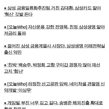
● 삼성 금융일류화추진팀 거친 김대환, 삼성카드 맡아
'혁신' 깃발 든다
● [오늘Who] 자산운용 강한 전영묵, 친정 삼성생명 맡아
저금리 돌파
● 젊어진 삼성 금융계열사 사장단, 삼성생명 미래전략실
출신 약진
● '친박' 백승주, 박정희 고향 구미갑 경쟁자 많아 재선
고지 '험난'
● [오늘Who] 라정찬 선고공판 임박, 네이처셀 관절염 신
약개발 '이상무'
● 게임빌 부진 너무 깊고 길다, 송병준 해외진출 확대로