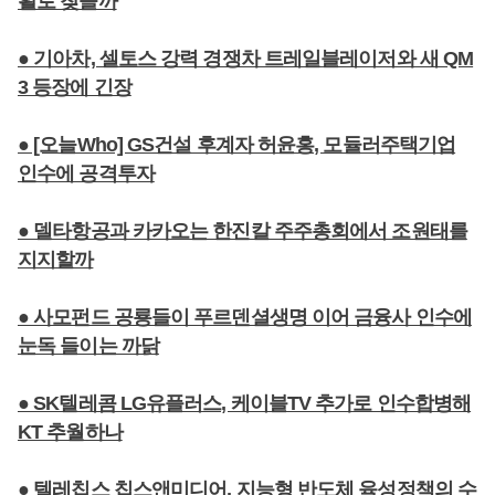
활로 찾을까
● 기아차, 셀토스 강력 경쟁차 트레일블레이저와 새 QM
3 등장에 긴장
● [오늘Who] GS건설 후계자 허윤홍, 모듈러주택기업
인수에 공격투자
● 델타항공과 카카오는 한진칼 주주총회에서 조원태를
지지할까
● 사모펀드 공룡들이 푸르덴셜생명 이어 금융사 인수에
눈독 들이는 까닭
● SK텔레콤 LG유플러스, 케이블TV 추가로 인수합병해
KT 추월하나
● 텔레칩스 칩스앤미디어, 지능형 반도체 육성정책의 수