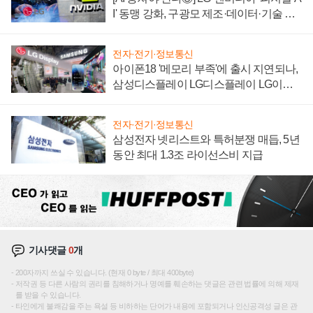
I' 동맹 강화, 구광모 제조·데이터·기술 결
집해 종합 로보틱스 기업으로
전자·전기·정보통신
아이폰18 '메모리 부족'에 출시 지연되나,
삼성디스플레이 LG디스플레이 LG이노
텍 '탈애플' 수익 다각화 속도
전자·전기·정보통신
삼성전자 넷리스트와 특허분쟁 매듭, 5년
동안 최대 1.3조 라이선스비 지급
기사댓글
0
개
200자까지 쓰실 수 있습니다. (현재 0 byte / 최대 400byte)
저작권 등 다른 사람의 권리를 침해하거나 명예를 훼손하는 댓글은 관련 법률에 의해 제재
를 받을 수 있습니다.
타인에게 불쾌감을 주는 욕설 등 비하하는 단어가 내용에 포함되거나 인신공격성 글은 관