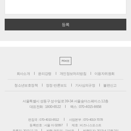
PC버전
회사소개
윤리강령
개인정보처리방침
이용자위원회
청소년보호정책
정정·반론보도
기사심의규정
불편신고
서울특별시 성동구 성수일로 39-34 서울숲더스페이스 12층
대표전화 : 1800-6522
팩스 : 070-4015-8658
편집국 : 070-4010-8512
사업본부 : 070-4010-7078
등록번호 : 서울 아 02897
제호 : 비즈니스포스트
등록일: 2013.11.13
발행·편집인 : 강석운
발행일자: 2013년 12월 2일