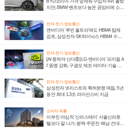
BYD코리아 가격 앞세워 수입차 4위 올랐
지만, BMW·벤츠보다 높은 공임비에 소비
자 불만 폭발
전자·전기·정보통신
엔비디아 '루빈 울트라'에도 HBM4 탑재
검토, 삼성전자·SK하이닉스 HBM4 수율
에 주도권 갈린다
전자·전기·정보통신
[AI 뭉쳐야 산다⑧] LG·엔비디아 '피지컬 A
I' 동맹 강화, 구광모 제조·데이터·기술 결
집해 종합 로보틱스 기업으로
전자·전기·정보통신
삼성전자 넷리스트와 특허분쟁 매듭, 5년
동안 최대 1.3조 라이선스비 지급
소비자·유통
이부진 야심작 '신라스테이' 서울신라호
텔보다 잘 나가, 평택·주문진·해남·건대로