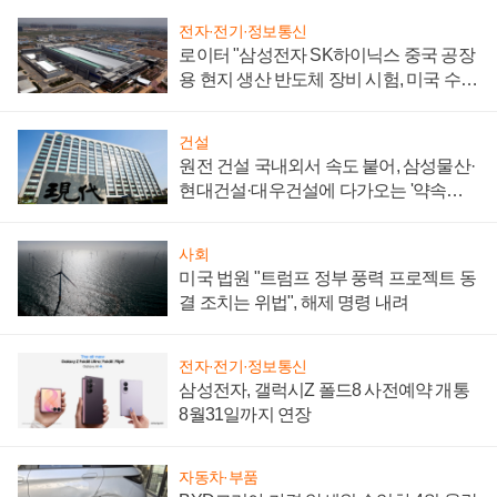
전자·전기·정보통신
로이터 "삼성전자 SK하이닉스 중국 공장
용 현지 생산 반도체 장비 시험, 미국 수출
통제 대비"
건설
원전 건설 국내외서 속도 붙어, 삼성물산·
현대건설·대우건설에 다가오는 '약속의
시간'
사회
미국 법원 "트럼프 정부 풍력 프로젝트 동
결 조치는 위법", 해제 명령 내려
전자·전기·정보통신
삼성전자, 갤럭시Z 폴드8 사전예약 개통
8월31일까지 연장
자동차·부품