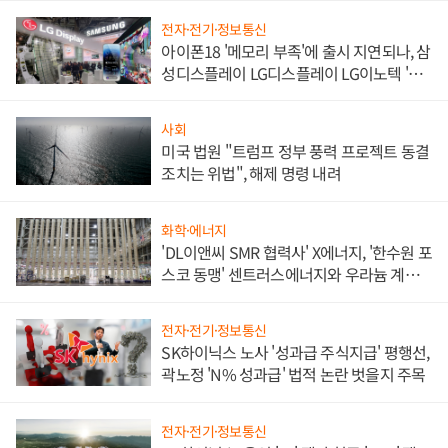
전자·전기·정보통신
아이폰18 '메모리 부족'에 출시 지연되나, 삼
성디스플레이 LG디스플레이 LG이노텍 '탈
애플' 수익 다각화 속도
사회
미국 법원 "트럼프 정부 풍력 프로젝트 동결
조치는 위법", 해제 명령 내려
화학·에너지
'DL이앤씨 SMR 협력사' X에너지, '한수원 포
스코 동맹' 센트러스에너지와 우라늄 계약
체결
전자·전기·정보통신
SK하이닉스 노사 '성과급 주식지급' 평행선,
곽노정 'N% 성과급' 법적 논란 벗을지 주목
전자·전기·정보통신