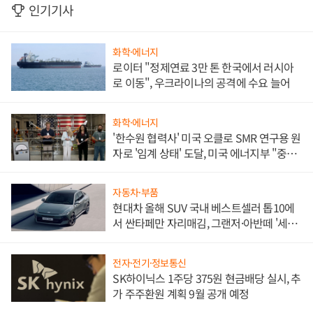
인기기사
화학·에너지
로이터 "정제연료 3만 톤 한국에서 러시아
로 이동", 우크라이나의 공격에 수요 늘어
화학·에너지
'한수원 협력사' 미국 오클로 SMR 연구용 원
자로 '임계 상태' 도달, 미국 에너지부 "중요
한 이정표"
자동차·부품
현대차 올해 SUV 국내 베스트셀러 톱10에
서 싼타페만 자리매김, 그랜저·아반떼 '세단
쌍끌이'로 내수 방어
전자·전기·정보통신
SK하이닉스 1주당 375원 현금배당 실시, 추
가 주주환원 계획 9월 공개 예정