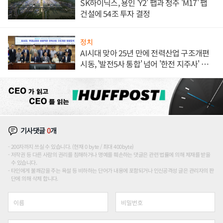
SK하이닉스, 용인 'Y2' 팹과 청주 'M17' 팹
건설에 54조 투자 결정
정치
AI시대 맞아 25년 만에 전력산업 구조개편
시동, '발전5사 통합' 넘어 '한전 지주사' 재편
론도
기사댓글
0
개
200자까지 쓰실 수 있습니다. (현재 0 byte / 최대 400byte)
저작권 등 다른 사람의 권리를 침해하거나 명예를 훼손하는 댓글은 관련 법률에 의해 제재를 받을
수 있습니다.
타인에게 불쾌감을 주는 욕설 등 비하하는 단어가 내용에 포함되거나 인신공격성 글은 관리자의 판
단에 의해 삭제 합니다.