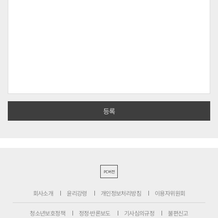
PC버전
회사소개
윤리강령
개인정보처리방침
이용자위원회
청소년보호정책
정정·반론보도
기사심의규정
불편신고