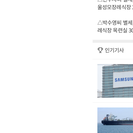
울성모장례식장 22호
△박수영씨 별세,
례식장 목련실 301
인기기사