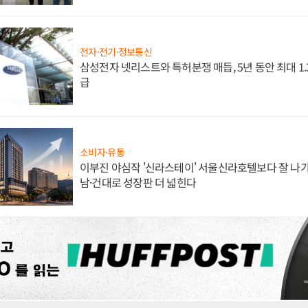
전자·전기·정보통신
삼성전자 넷리스트와 특허분쟁 매듭, 5년 동안 최대 1
급
소비자·유통
이부진 야심작 '신라스테이' 서울신라호텔보다 잘 나가
남·건대로 성장판 더 넓힌다