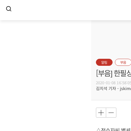
알림
부음
[부음] 한필
2020-01-08 16:58:0
김지석 기자 - jskim@
△전수자씨 별세,