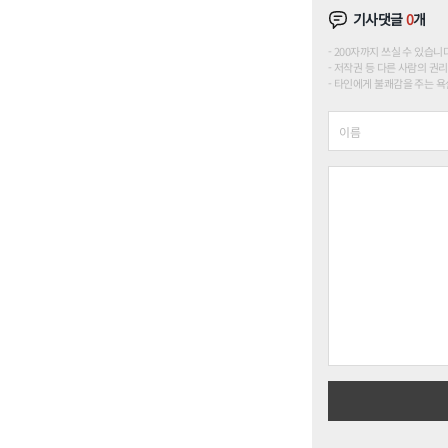
기사댓글
0
개
200자까지 쓰실 수 있습니다. (
저작권 등 다른 사람의 권리
타인에게 불쾌감을 주는 욕설