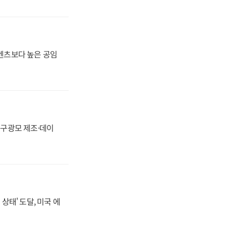
·벤츠보다 높은 공임
화, 구광모 제조·데이
상태' 도달, 미국 에