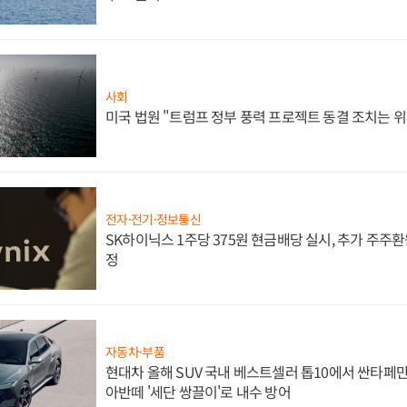
사회
미국 법원 "트럼프 정부 풍력 프로젝트 동결 조치는 위
전자·전기·정보통신
SK하이닉스 1주당 375원 현금배당 실시, 추가 주주환
정
자동차·부품
현대차 올해 SUV 국내 베스트셀러 톱10에서 싼타페만
아반떼 '세단 쌍끌이'로 내수 방어