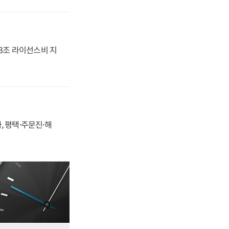
.3조 라이선스비 지
, 평택·주문진·해