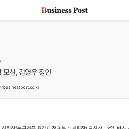
상 모친, 김영우 장인
5
businesspost.co.kr
 한필상(농구전문 월간지 점프볼 취재팀장) 모친상 = 8일, 빈소