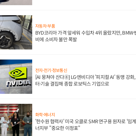
자동차·부품
BYD코리아 가격 앞세워 수입차 4위 올랐지만, BMW
비에 소비자 불만 폭발
전자·전기·정보통신
[AI 뭉쳐야 산다⑧] LG·엔비디아 '피지컬 AI' 동맹 강
터·기술 결집해 종합 로보틱스 기업으로
화학·에너지
'한수원 협력사' 미국 오클로 SMR 연구용 원자로 '임계 
너지부 "중요한 이정표"