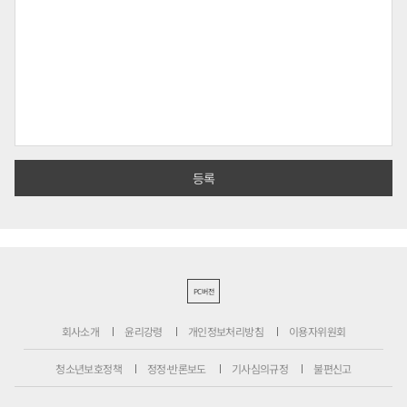
PC버전
회사소개
윤리강령
개인정보처리방침
이용자위원회
청소년보호정책
정정·반론보도
기사심의규정
불편신고