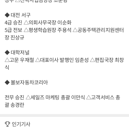
◆ 대전 서구
4급 승진 △의회사무국장 이순화
5급 전보 △평생학습원장 주용석 △공동주택관리지원센터
장 진상규
◆ 대학저널
△고문 우재철 △대표이사 발행인 임춘성 △편집국장 최창
식
◆ 볼보자동차코리아
전무 승진 △세일즈 마케팅 총괄 이만식 △고객서비스 총
괄 송경란
인기기사