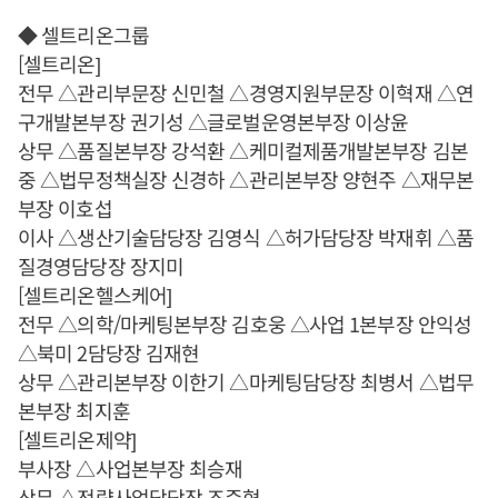
◆ 셀트리온그룹
[셀트리온]
전무 △관리부문장 신민철 △경영지원부문장 이혁재 △연
구개발본부장 권기성 △글로벌운영본부장 이상윤
상무 △품질본부장 강석환 △케미컬제품개발본부장 김본
중 △법무정책실장 신경하 △관리본부장 양현주 △재무본
부장 이호섭
이사 △생산기술담당장 김영식 △허가담당장 박재휘 △품
질경영담당장 장지미
[셀트리온헬스케어]
전무 △의학/마케팅본부장 김호웅 △사업 1본부장 안익성
△북미 2담당장 김재현
상무 △관리본부장 이한기 △마케팅담당장 최병서 △법무
본부장 최지훈
[셀트리온제약]
부사장 △사업본부장 최승재
상무 △전략사업담당장 조준형