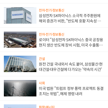
전자·전기·정보통신
삼성전자 SK하이닉스 소극적 주주환원에
해외 증권가 비판, "반도체 호황 지속성 의
문"
전자·전기·정보통신
로이터 "삼성전자 SK하이닉스 중국 공장용
현지 생산 반도체 장비 시험, 미국 수출통제
대비"
건설
원전 건설 국내외서 속도 붙어, 삼성물산·현
대건설·대우건설에 다가오는 '약속의 시간'
사회
미국 법원 "트럼프 정부 풍력 프로젝트 동결
조치는 위법", 해제 명령 내려
화학·에너지