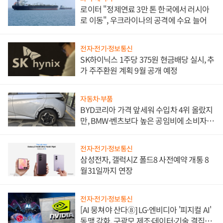
로이터 "정제연료 3만 톤 한국에서 러시아
로 이동", 우크라이나의 공격에 수요 늘어
전자·전기·정보통신
SK하이닉스 1주당 375원 현금배당 실시, 추
가 주주환원 계획 9월 공개 예정
자동차·부품
BYD코리아 가격 앞세워 수입차 4위 올랐지
만, BMW·벤츠보다 높은 공임비에 소비자
불만 폭발
전자·전기·정보통신
삼성전자, 갤럭시Z 폴드8 사전예약 개통 8
월31일까지 연장
전자·전기·정보통신
[AI 뭉쳐야 산다⑧] LG·엔비디아 '피지컬 AI'
동맹 강화, 구광모 제조·데이터·기술 결집