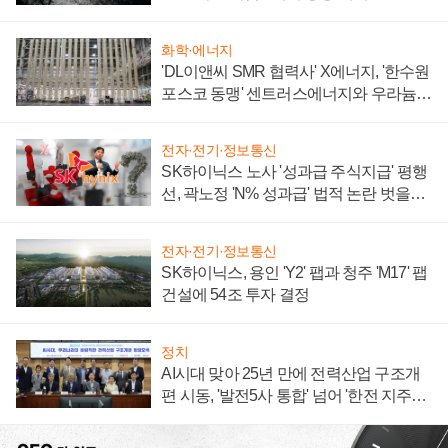
화학·에너지
'DL이앤씨 SMR 협력사' X에너지, '한수원
포스코 동맹' 센트러스에너지와 우라늄
계약 체결
전자·전기·정보통신
SK하이닉스 노사 '성과급 주식지급' 평행
선, 곽노정 'N% 성과급' 법적 논란 벗을지
주목
전자·전기·정보통신
SK하이닉스, 용인 'Y2' 팹과 청주 'M17' 팹
건설에 54조 투자 결정
정치
AI시대 맞아 25년 만에 전력산업 구조개
편 시동, '발전5사 통합' 넘어 '한전 지주사'
재편론도