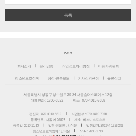
PC버전
회사소개
윤리강령
개인정보처리방침
이용자위원회
청소년보호정책
정정·반론보도
기사심의규정
불편신고
서울특별시 성동구 성수일로 39-34 서울숲더스페이스 12층
대표전화 : 1800-6522
팩스 : 070-4015-8658
편집국 : 070-4010-8512
사업본부 : 070-4010-7078
등록번호 : 서울 아 02897
제호 : 비즈니스포스트
등록일: 2013.11.13
발행·편집인 : 강석운
발행일자: 2013년 12월 2일
청소년보호책임자 : 강석운
ISSN : 2636-171X