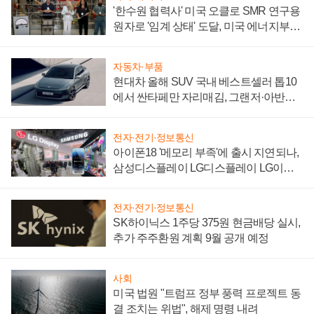
'한수원 협력사' 미국 오클로 SMR 연구용
원자로 '임계 상태' 도달, 미국 에너지부
"중요한 이정표"
자동차·부품
현대차 올해 SUV 국내 베스트셀러 톱10
에서 싼타페만 자리매김, 그랜저·아반떼
'세단 쌍끌이'로 내수 방어
전자·전기·정보통신
아이폰18 '메모리 부족'에 출시 지연되나,
삼성디스플레이 LG디스플레이 LG이노
텍 '탈애플' 수익 다각화 속도
전자·전기·정보통신
SK하이닉스 1주당 375원 현금배당 실시,
추가 주주환원 계획 9월 공개 예정
사회
미국 법원 "트럼프 정부 풍력 프로젝트 동
결 조치는 위법", 해제 명령 내려