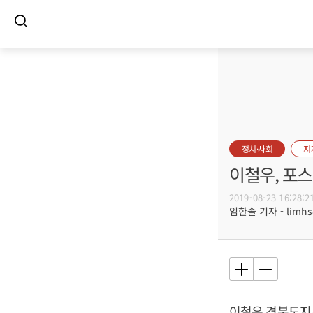
정치·사회
지
이철우, 포
2019-08-23 16:28:2
임한솔 기자 - limhs@
이철우 경북도지