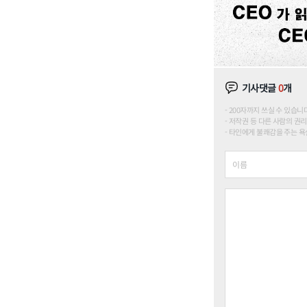
기사댓글
0
개
200자까지 쓰실 수 있습니다. (
저작권 등 다른 사람의 권리
타인에게 불쾌감을 주는 욕설