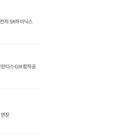
성전자 SK하이닉스
스텔란티스·GM 합작공
지 연장