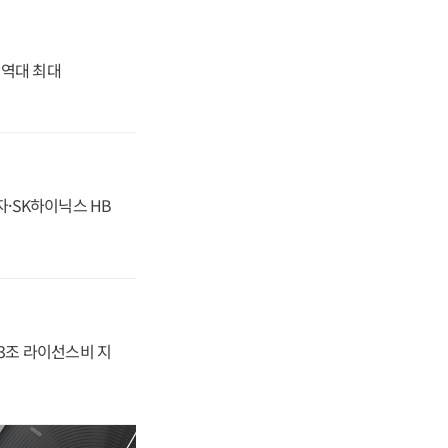
' 역대 최대
자·SK하이닉스 HB
.3조 라이선스비 지