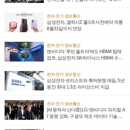
시간'
전자·전기·정보통신
삼성전자, 갤럭시Z 폴드8 사전예약 개통
8월31일까지 연장
전자·전기·정보통신
엔비디아 '루빈 울트라'에도 HBM4 탑재
검토, 삼성전자·SK하이닉스 HBM4 수율
에 주도권 갈린다
전자·전기·정보통신
삼성전자 넷리스트와 특허분쟁 매듭, 5년
동안 최대 1.3조 라이선스비 지급
전자·전기·정보통신
[AI 뭉쳐야 산다⑧] LG·엔비디아 '피지컬 A
I' 동맹 강화, 구광모 제조·데이터·기술 결
집해 종합 로보틱스 기업으로