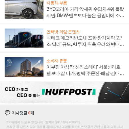
자동차·부품
BYD코리아 가격 앞세워 수입차 4위 올랐
지만, BMW·벤츠보다 높은 공임비에 소비
자 불만 폭발
인터넷·게임·콘텐츠
빅테크 메모리반도체 포함 장기계약 '2.7
조 달러' 규모, AI 투자 위축 우려와 반대
신호
소비자·유통
이부진 야심작 '신라스테이' 서울신라호
텔보다 잘 나가, 평택·주문진·해남·건대로
성장판 더 넓힌다
기사댓글
0
개
200자까지 쓰실 수 있습니다. (현재 0 byte / 최대 400byte)
저작권 등 다른 사람의 권리를 침해하거나 명예를 훼손하는 댓글은 관련 법률에 의해 제재