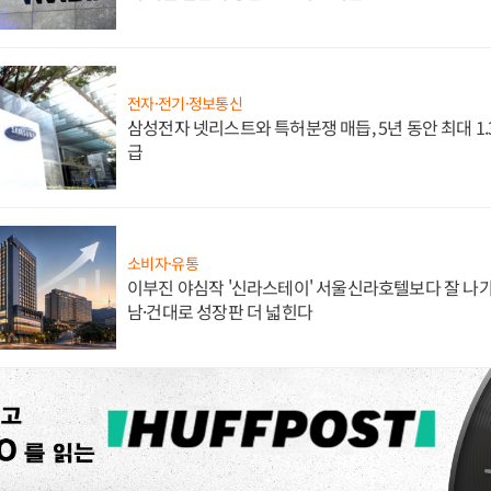
전자·전기·정보통신
삼성전자 넷리스트와 특허분쟁 매듭, 5년 동안 최대 1
급
소비자·유통
이부진 야심작 '신라스테이' 서울신라호텔보다 잘 나가
남·건대로 성장판 더 넓힌다