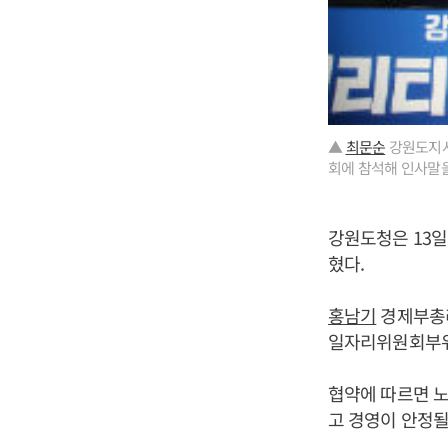
▲
최문순
강원도지사
회에 참석해 인사말을
강원도청은 13일
혔다.
홍남기
경제부총리
일자리위원회부위
협약에 따르면 노
고 경영이 안정될