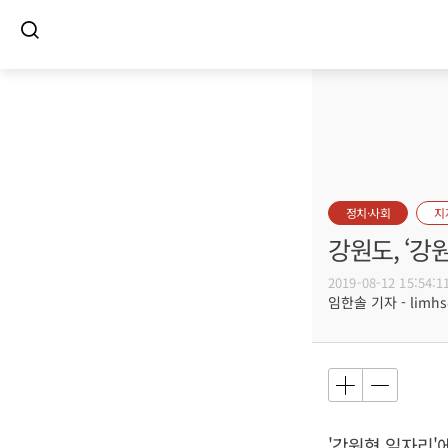
정치·사회
지
강원도, ‘강
2019-08-12 15:54:1
임한솔 기자 - limhs@
'강원형 일자리'