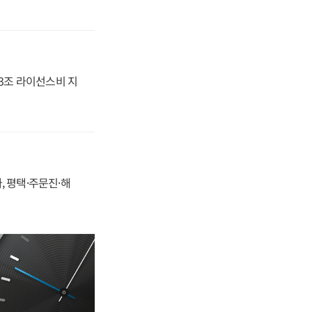
.3조 라이선스비 지
, 평택·주문진·해