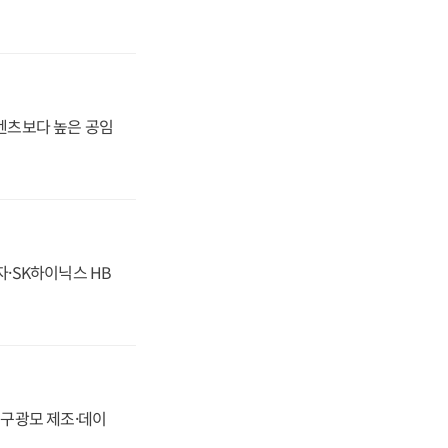
·벤츠보다 높은 공임
자·SK하이닉스 HB
화, 구광모 제조·데이