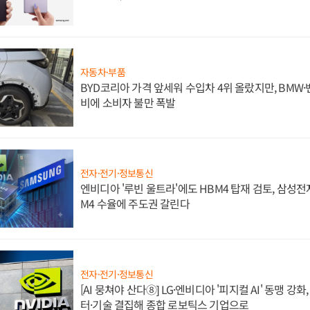
자동차·부품
BYD코리아 가격 앞세워 수입차 4위 올랐지만, BMW
비에 소비자 불만 폭발
전자·전기·정보통신
엔비디아 '루빈 울트라'에도 HBM4 탑재 검토, 삼성전
M4 수율에 주도권 갈린다
전자·전기·정보통신
[AI 뭉쳐야 산다⑧] LG·엔비디아 '피지컬 AI' 동맹 강
터·기술 결집해 종합 로보틱스 기업으로