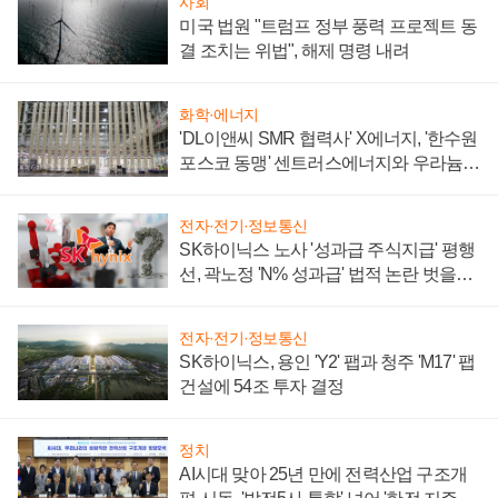
사회
미국 법원 "트럼프 정부 풍력 프로젝트 동
결 조치는 위법", 해제 명령 내려
화학·에너지
'DL이앤씨 SMR 협력사' X에너지, '한수원
포스코 동맹' 센트러스에너지와 우라늄
계약 체결
전자·전기·정보통신
SK하이닉스 노사 '성과급 주식지급' 평행
선, 곽노정 'N% 성과급' 법적 논란 벗을지
주목
전자·전기·정보통신
SK하이닉스, 용인 'Y2' 팹과 청주 'M17' 팹
건설에 54조 투자 결정
정치
AI시대 맞아 25년 만에 전력산업 구조개