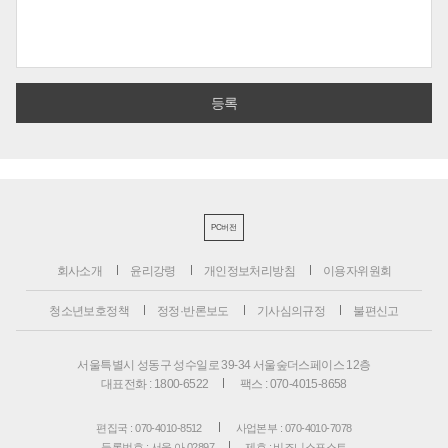
PC버전
회사소개
윤리강령
개인정보처리방침
이용자위원회
청소년보호정책
정정·반론보도
기사심의규정
불편신고
서울특별시 성동구 성수일로 39-34 서울숲더스페이스 12층
대표전화 : 1800-6522
팩스 : 070-4015-8658
편집국 : 070-4010-8512
사업본부 : 070-4010-7078
등록번호 : 서울 아 02897
제호 : 비즈니스포스트