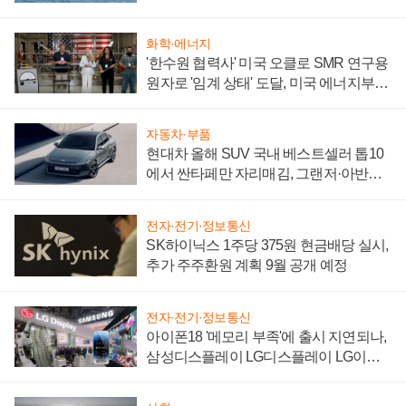
어
화학·에너지
'한수원 협력사' 미국 오클로 SMR 연구용
원자로 '임계 상태' 도달, 미국 에너지부
"중요한 이정표"
자동차·부품
현대차 올해 SUV 국내 베스트셀러 톱10
에서 싼타페만 자리매김, 그랜저·아반떼
'세단 쌍끌이'로 내수 방어
전자·전기·정보통신
SK하이닉스 1주당 375원 현금배당 실시,
추가 주주환원 계획 9월 공개 예정
전자·전기·정보통신
아이폰18 '메모리 부족'에 출시 지연되나,
삼성디스플레이 LG디스플레이 LG이노
텍 '탈애플' 수익 다각화 속도