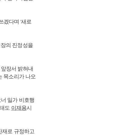
쓰겠다며 '새로
회장의 진정성을
 앞장서 밝혀내
는 목소리가 나오
오너 일가 비호행
사태도
이재용
시
 잔재로 규정하고