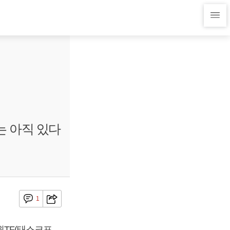
는 아직 있다
1
TF(태스크포