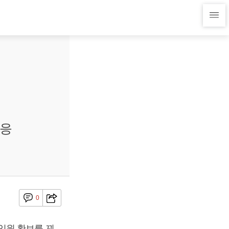
대응
0
익원 확보를 꾀