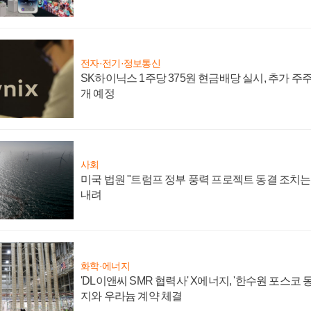
전자·전기·정보통신
SK하이닉스 1주당 375원 현금배당 실시, 추가 주
개 예정
사회
미국 법원 "트럼프 정부 풍력 프로젝트 동결 조치는 
내려
화학·에너지
'DL이앤씨 SMR 협력사' X에너지, '한수원 포스코
지와 우라늄 계약 체결