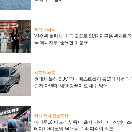
화학·에너지
'한수원 협력사' 미국 오클로 SMR 연구용 원자로 '임
국 에너지부 "중요한 이정표"
자동차·부품
현대차 올해 SUV 국내 베스트셀러 톱10에서 싼타
랜저·아반떼 '세단 쌍끌이'로 내수 방어
전자·전기·정보통신
아이폰18 '메모리 부족'에 출시 지연되나, 삼성디
레이 LG이노텍 '탈애플' 수익 다각화 속도