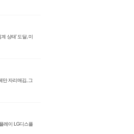
계 상태' 도달, 미
페만 자리매김, 그
스플레이 LG디스플