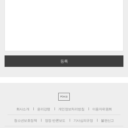
PC버전
회사소개
윤리강령
개인정보처리방침
이용자위원회
청소년보호정책
정정·반론보도
기사심의규정
불편신고