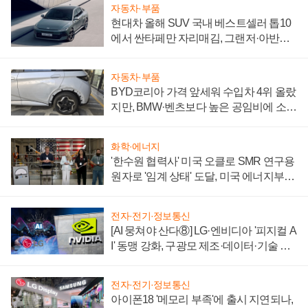
자동차·부품
현대차 올해 SUV 국내 베스트셀러 톱10
에서 싼타페만 자리매김, 그랜저·아반떼
'세단 쌍끌이'로 내수 방어
자동차·부품
BYD코리아 가격 앞세워 수입차 4위 올랐
지만, BMW·벤츠보다 높은 공임비에 소비
자 불만 폭발
화학·에너지
'한수원 협력사' 미국 오클로 SMR 연구용
원자로 '임계 상태' 도달, 미국 에너지부
"중요한 이정표"
전자·전기·정보통신
[AI 뭉쳐야 산다⑧] LG·엔비디아 '피지컬 A
I' 동맹 강화, 구광모 제조·데이터·기술 결
집해 종합 로보틱스 기업으로
전자·전기·정보통신
아이폰18 '메모리 부족'에 출시 지연되나,