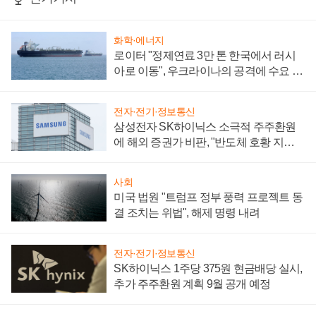
화학·에너지
로이터 "정제연료 3만 톤 한국에서 러시
아로 이동", 우크라이나의 공격에 수요 늘
어
전자·전기·정보통신
삼성전자 SK하이닉스 소극적 주주환원
에 해외 증권가 비판, "반도체 호황 지속
성 의문"
사회
미국 법원 "트럼프 정부 풍력 프로젝트 동
결 조치는 위법", 해제 명령 내려
전자·전기·정보통신
SK하이닉스 1주당 375원 현금배당 실시,
추가 주주환원 계획 9월 공개 예정