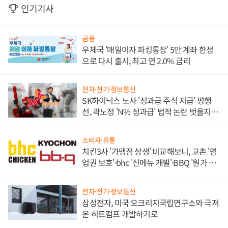
인기기사
금융
우체국 '매일이자 파킹통장' 5만 계좌 한정
으로 다시 출시, 최고 연 2.0% 금리
전자·전기·정보통신
SK하이닉스 노사 '성과급 주식 지급' 평행
선, 곽노정 'N% 성과급' 법적 논란 벗을지 주
목
소비자·유통
치킨3사 '가맹점 상생' 비교해보니, 교촌 '영
업권 보호'·bhc '신메뉴 개발'·BBQ '원가 부
담'
전자·전기·정보통신
삼성전자, 미국 오크리지국립연구소와 극저
온 히트펌프 개발하기로