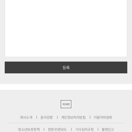
PC버전
회사소개
윤리강령
개인정보처리방침
이용자위원회
청소년보호정책
정정·반론보도
기사심의규정
불편신고