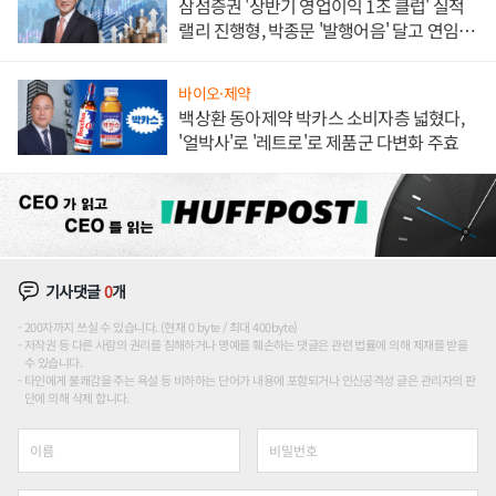
삼섬증권 '상반기 영업이익 1조 클럽' 실적
랠리 진행형, 박종문 '발행어음' 달고 연임 향
하나
바이오·제약
백상환 동아제약 박카스 소비자층 넓혔다,
'얼박사'로 '레트로'로 제품군 다변화 주효
기사댓글
0
개
200자까지 쓰실 수 있습니다. (현재 0 byte / 최대 400byte)
저작권 등 다른 사람의 권리를 침해하거나 명예를 훼손하는 댓글은 관련 법률에 의해 제재를 받을
수 있습니다.
타인에게 불쾌감을 주는 욕설 등 비하하는 단어가 내용에 포함되거나 인신공격성 글은 관리자의 판
단에 의해 삭제 합니다.