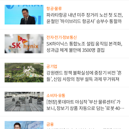
항공·물류
파라타항공 내년 미주 장거리 노선 첫 도전,
윤철민 '하이브리드 항공사' 승부수 통할까
전자·전기·정보통신
SK하이닉스 통합노조 설립 움직임 본격화,
성과급 체계 불만에 3500명 결집
공기업
강원랜드 정책 불확실성에 중장기 비전 '흔
들', 신임 사장의 정부 설득 과제 무거워져
소비자·유통
[현장] 롯데마트 야심작 '부산 물류센터' 가
보니, 장보기 상품 자동으로 담는 '로봇 400
대' 장관
금융