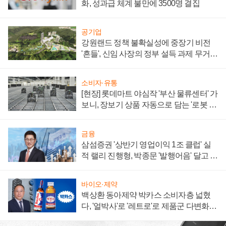
화, 성과급 체계 불만에 3500명 결집
공기업
강원랜드 정책 불확실성에 중장기 비전
'흔들', 신임 사장의 정부 설득 과제 무거워
져
소비자·유통
[현장] 롯데마트 야심작 '부산 물류센터' 가
보니, 장보기 상품 자동으로 담는 '로봇 40
0대' 장관
금융
삼섬증권 '상반기 영업이익 1조 클럽' 실
적 랠리 진행형, 박종문 '발행어음' 달고 연
임 향하나
바이오·제약
백상환 동아제약 박카스 소비자층 넓혔
다, '얼박사'로 '레트로'로 제품군 다변화
주효