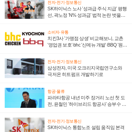
전자·전기·정보통신
SK하이닉스 노사 '성과급 주식 지급' 평행
선, 곽노정 'N% 성과급' 법적 논란 벗을지
주목
소비자·유통
치킨3사 '가맹점 상생' 비교해보니, 교촌
'영업권 보호'·bhc '신메뉴 개발'·BBQ '원가
부담'
전자·전기·정보통신
삼성전자, 미국 오크리지국립연구소와
극저온 히트펌프 개발하기로
항공·물류
파라타항공 내년 미주 장거리 노선 첫 도
전, 윤철민 '하이브리드 항공사' 승부수 통
할까
전자·전기·정보통신
SK하이닉스 통합노조 설립 움직임 본격