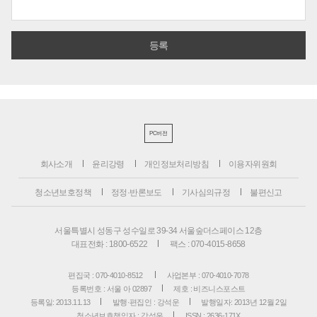
PC버전
회사소개
윤리강령
개인정보처리방침
이용자위원회
청소년보호정책
정정·반론보도
기사심의규정
불편신고
서울특별시 성동구 성수일로 39-34 서울숲더스페이스 12층
대표전화 : 1800-6522
팩스 : 070-4015-8658
편집국 : 070-4010-8512
사업본부 : 070-4010-7078
등록번호 : 서울 아 02897
제호 : 비즈니스포스트
등록일: 2013.11.13
발행·편집인 : 강석운
발행일자: 2013년 12월 2일
청소년보호책임자 : 강석운
ISSN : 2636-171X