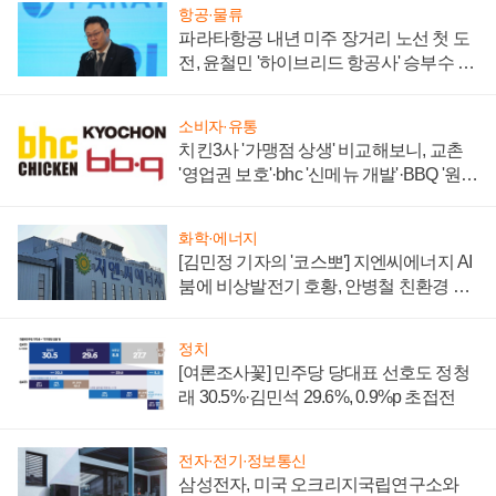
항공·물류
파라타항공 내년 미주 장거리 노선 첫 도
전, 윤철민 '하이브리드 항공사' 승부수 통
할까
소비자·유통
치킨3사 '가맹점 상생' 비교해보니, 교촌
'영업권 보호'·bhc '신메뉴 개발'·BBQ '원가
부담'
화학·에너지
[김민정 기자의 '코스뽀'] 지엔씨에너지 AI
붐에 비상발전기 호황, 안병철 친환경 에
너지 발전전문기업 향한다
정치
[여론조사꽃] 민주당 당대표 선호도 정청
래 30.5%·김민석 29.6%, 0.9%p 초접전
전자·전기·정보통신
삼성전자, 미국 오크리지국립연구소와