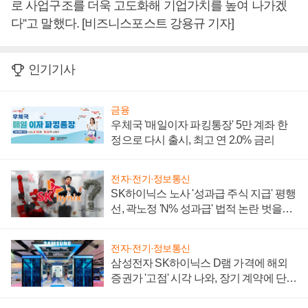
로 사업구조를 더욱 고도화해 기업가치를 높여 나가겠
다”고 말했다. [비즈니스포스트 강용규 기자]
인기기사
금융
우체국 '매일이자 파킹통장' 5만 계좌 한
정으로 다시 출시, 최고 연 2.0% 금리
전자·전기·정보통신
SK하이닉스 노사 '성과급 주식 지급' 평행
선, 곽노정 'N% 성과급' 법적 논란 벗을지
주목
전자·전기·정보통신
삼성전자 SK하이닉스 D램 가격에 해외
증권가 '고점' 시각 나와, 장기 계약에 단점
부각