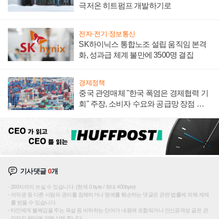
극저온 히트펌프 개발하기로
전자·전기·정보통신
SK하이닉스 통합노조 설립 움직임 본격
화, 성과급 체계 불만에 3500명 결집
경제정책
중국 관영매체 "한국 폭염은 경제협력 기
회" 주장, 소비자 수요와 공급망 장점 강
조
기사댓글
0
개
200자까지 쓰실 수 있습니다. (현재 0 byte / 최대 400byte)
저작권 등 다른 사람의 권리를 침해하거나 명예를 훼손하는 댓글은 관련 법률에 의해 제재
를 받을 수 있습니다.
타인에게 불쾌감을 주는 욕설 등 비하하는 단어가 내용에 포함되거나 인신공격성 글은 관
리자의 판단에 의해 삭제 합니다.