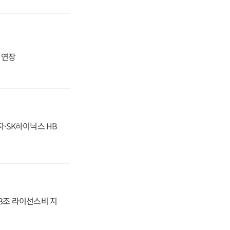
지 연장
자·SK하이닉스 HB
.3조 라이선스비 지