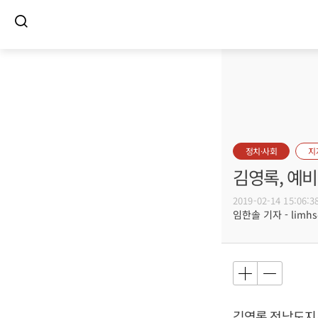
정치·사회
지
김영록, 예
2019-02-14 15:06:3
임한솔 기자 - limhs@
김영록
전남도지사