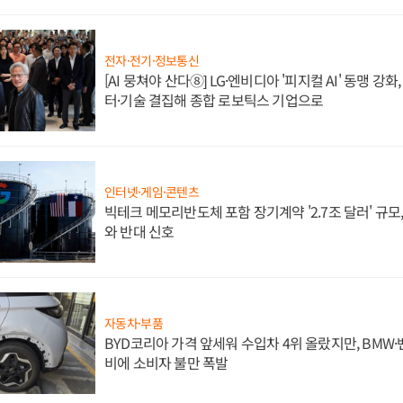
전자·전기·정보통신
[AI 뭉쳐야 산다⑧] LG·엔비디아 '피지컬 AI' 동맹 강
터·기술 결집해 종합 로보틱스 기업으로
인터넷·게임·콘텐츠
빅테크 메모리반도체 포함 장기계약 '2.7조 달러' 규모,
와 반대 신호
자동차·부품
BYD코리아 가격 앞세워 수입차 4위 올랐지만, BMW
비에 소비자 불만 폭발