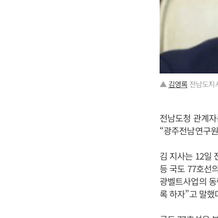
▲
김영록
전남도지사
전남도청 관계자는
“광주전남연구원 
김 지사는 12일
등 국도 77호선
광벨트사업의 동력
록 하자”고 말했