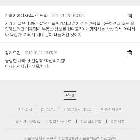
기레기야기사똑바로써라
2019-01-13 16:30:01
기레기 글쓴거 봐라 살짝 비틀어가지고 정치적 어려움을 극복하려고 또는 모
면해보려고 이재명이 부동산 행보를 한다고? 이재명지사는 항상 언제 어디서
나 똑같다. 기레기 너네 눈이 뻬뚤어진 것이지
경기도민
2019-01-13 15:05:21
공정한 나라, 멋진정책?확산되기를!!
이재명지사님 감사합니다
PC버전
회사소개
윤리강령
개인정보처리방침
이용자위원회
청소년보호정책
정정·반론보도
기사심의규정
불편신고
서울특별시 성동구 성수일로 39-34 서울숲더스페이스 12층