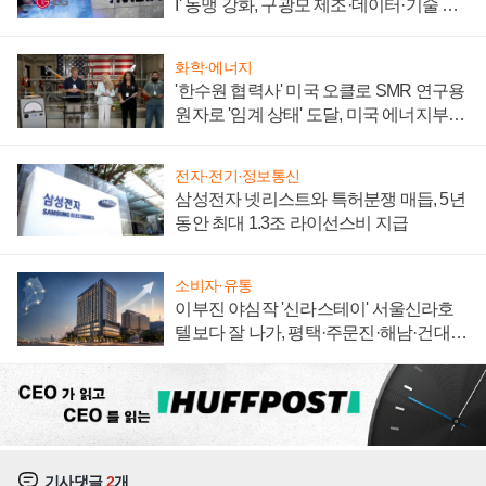
I' 동맹 강화, 구광모 제조·데이터·기술 결
집해 종합 로보틱스 기업으로
화학·에너지
'한수원 협력사' 미국 오클로 SMR 연구용
원자로 '임계 상태' 도달, 미국 에너지부
"중요한 이정표"
전자·전기·정보통신
삼성전자 넷리스트와 특허분쟁 매듭, 5년
동안 최대 1.3조 라이선스비 지급
소비자·유통
이부진 야심작 '신라스테이' 서울신라호
텔보다 잘 나가, 평택·주문진·해남·건대로
성장판 더 넓힌다
기사댓글
2
개