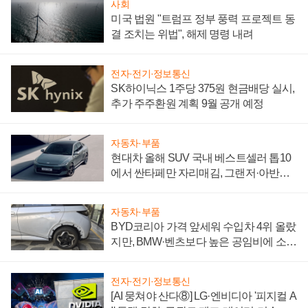
사회
미국 법원 "트럼프 정부 풍력 프로젝트 동
결 조치는 위법", 해제 명령 내려
전자·전기·정보통신
SK하이닉스 1주당 375원 현금배당 실시,
추가 주주환원 계획 9월 공개 예정
자동차·부품
현대차 올해 SUV 국내 베스트셀러 톱10
에서 싼타페만 자리매김, 그랜저·아반떼
'세단 쌍끌이'로 내수 방어
자동차·부품
BYD코리아 가격 앞세워 수입차 4위 올랐
지만, BMW·벤츠보다 높은 공임비에 소비
자 불만 폭발
전자·전기·정보통신
[AI 뭉쳐야 산다⑧] LG·엔비디아 '피지컬 A