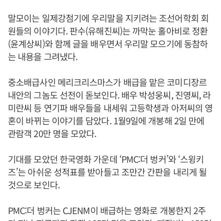
말모이는 일제강점기에 우리말을 지키려는 조선어학회 회
원들의 이야기다. 판수(유해진씨)는 까막눈 홀아비로 정환
(윤계상씨)와 함께 글을 배우면서 우리말 모으기에 동참하
는 내용을 그려냈다.
중소배급사인 메리크리스마스가 배급을 맡은 코미디장르
내안의 그놈도 선전이 돋보인다. 배우 박성웅씨, 진영씨, 라
미란씨 등 연기파 배우들을 내세워 고등학생과 아저씨의 영
혼이 바뀌는 이야기를 담았다. 1월9일에 개봉해 2일 만에
관람객 20만 명을 모았다.
기대를 모았던 한국영화 가운데 ‘PMC:더 벙커’와 ‘스윙키
즈’는 아쉬운 성적표를 받아들고 조만간 간판을 내리게 될
것으로 보인다.
PMC:더 벙커는 CJENM이 배급하는 영화로 개봉한지 2주