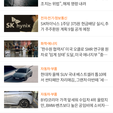
조치는 위법", 해제 명령 내려
전자·전기·정보통신
SK하이닉스 1주당 375원 현금배당 실시, 추
가 주주환원 계획 9월 공개 예정
화학·에너지
'한수원 협력사' 미국 오클로 SMR 연구용 원
자로 '임계 상태' 도달, 미국 에너지부 "중요
한 이정표"
자동차·부품
현대차 올해 SUV 국내 베스트셀러 톱10에
서 싼타페만 자리매김, 그랜저·아반떼 '세단
쌍끌이'로 내수 방어
자동차·부품
BYD코리아 가격 앞세워 수입차 4위 올랐지
만, BMW·벤츠보다 높은 공임비에 소비자
불만 폭발