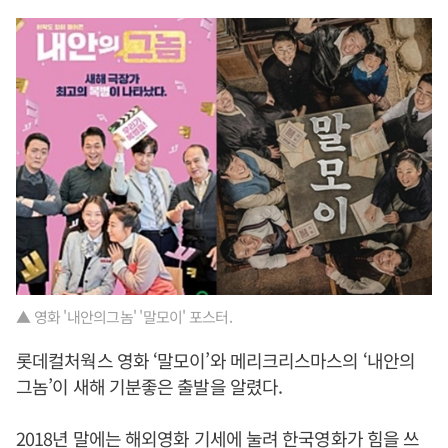
▲ 영화 '내안의그놈' '말모이' 포스터.
롯데컬처웍스 영화 ‘말모이’와 메리크리스마스의 ‘내안의
그놈’이 새해 기분좋은 출발을 알렸다.
2018년 말에는 해외영화 기세에 눌려 한국영화가 힘을 쓰