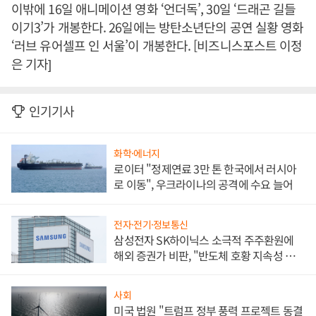
이밖에 16일 애니메이션 영화 ‘언더독’, 30일 ‘드래곤 길들
이기3’가 개봉한다. 26일에는 방탄소년단의 공연 실황 영화
‘러브 유어셀프 인 서울’이 개봉한다. [비즈니스포스트 이정
은 기자]
인기기사
화학·에너지
로이터 "정제연료 3만 톤 한국에서 러시아
로 이동", 우크라이나의 공격에 수요 늘어
전자·전기·정보통신
삼성전자 SK하이닉스 소극적 주주환원에
해외 증권가 비판, "반도체 호황 지속성 의
문"
사회
미국 법원 "트럼프 정부 풍력 프로젝트 동결