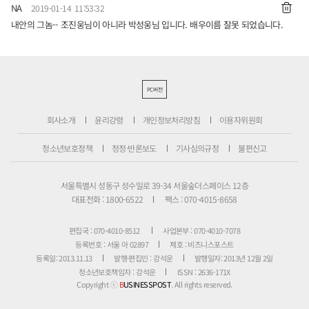
NA
2019-01-14 11:53:32
내안의 그놈-- 조진웅님이 아니라 박성웅님 입니다. 배우이름 잘못 되었습니다.
PC버전
회사소개
윤리강령
개인정보처리방침
이용자위원회
청소년보호정책
정정·반론보도
기사심의규정
불편신고
서울특별시 성동구 성수일로 39-34 서울숲더스페이스 12층
대표전화 : 1800-6522
팩스 : 070-4015-8658
편집국 : 070-4010-8512
사업본부 : 070-4010-7078
등록번호 : 서울 아 02897
제호 : 비즈니스포스트
등록일: 2013.11.13
발행·편집인 : 강석운
발행일자: 2013년 12월 2일
청소년보호책임자 : 강석운
ISSN : 2636-171X
Copyright ⓒ
B
USINESSPOST
. All rights reserved.