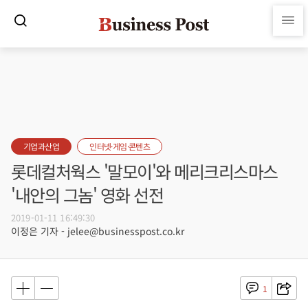
기업과산업
인터넷·게임·콘텐츠
롯데컬처웍스 '말모이'와 메리크리스마스
'내안의 그놈' 영화 선전
2019-01-11 16:49:30
이정은 기자 - jelee@businesspost.co.kr
1