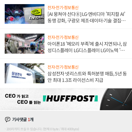
전자·전기·정보통신
[AI 뭉쳐야 산다⑧] LG·엔비디아 '피지컬 AI'
동맹 강화, 구광모 제조·데이터·기술 결집
해 종합 로보틱스 기업으로
전자·전기·정보통신
아이폰18 '메모리 부족'에 출시 지연되나, 삼
성디스플레이 LG디스플레이 LG이노텍 '탈
애플' 수익 다각화 속도
전자·전기·정보통신
삼성전자 넷리스트와 특허분쟁 매듭, 5년 동
안 최대 1.3조 라이선스비 지급
기사댓글
1
개
200자까지 쓰실 수 있습니다. (현재 0 byte / 최대 400byte)