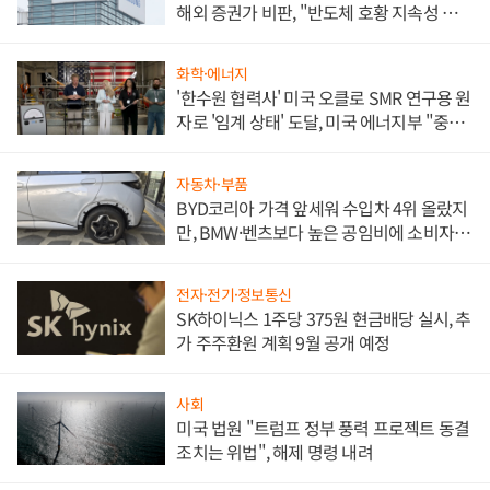
해외 증권가 비판, "반도체 호황 지속성 의
문"
화학·에너지
'한수원 협력사' 미국 오클로 SMR 연구용 원
자로 '임계 상태' 도달, 미국 에너지부 "중요
한 이정표"
자동차·부품
BYD코리아 가격 앞세워 수입차 4위 올랐지
만, BMW·벤츠보다 높은 공임비에 소비자
불만 폭발
전자·전기·정보통신
SK하이닉스 1주당 375원 현금배당 실시, 추
가 주주환원 계획 9월 공개 예정
사회
미국 법원 "트럼프 정부 풍력 프로젝트 동결
조치는 위법", 해제 명령 내려