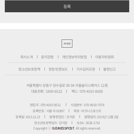
PC버전
회사소개
윤리강령
개인정보처리방침
이용자위원회
청소년보호정책
정정·반론보도
기사심의규정
불편신고
서울특별시 성동구 성수일로 39-34 서울숲더스페이스 12층
대표전화 : 1800-6522
팩스 : 070-4015-8658
편집국 : 070-4010-8512
사업본부 : 070-4010-7078
등록번호 : 서울 아 02897
제호 : 비즈니스포스트
등록일: 2013.11.13
발행·편집인 : 강석운
발행일자: 2013년 12월 2일
청소년보호책임자 : 강석운
ISSN : 2636-171X
Copyright ⓒ
B
USINESSPOST
. All rights reserved.