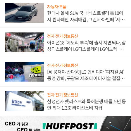
자동차·부품
현대차 올해 SUV 국내 베스트셀러 톱10에
서 싼타페만 자리매김, 그랜저·아반떼 '세단
쌍끌이'로 내수 방어
전자·전기·정보통신
아이폰18 '메모리 부족'에 출시 지연되나, 삼
성디스플레이 LG디스플레이 LG이노텍 '탈
애플' 수익 다각화 속도
전자·전기·정보통신
[AI 뭉쳐야 산다⑧] LG·엔비디아 '피지컬 AI'
동맹 강화, 구광모 제조·데이터·기술 결집
해 종합 로보틱스 기업으로
전자·전기·정보통신
삼성전자 넷리스트와 특허분쟁 매듭, 5년 동
안 최대 1.3조 라이선스비 지급