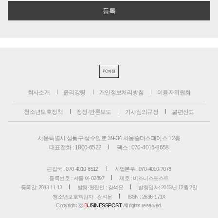
PC버전
회사소개
윤리강령
개인정보처리방침
이용자위원회
청소년보호정책
정정·반론보도
기사심의규정
불편신고
서울특별시 성동구 성수일로 39-34 서울숲더스페이스 12층
대표전화 : 1800-6522
팩스 : 070-4015-8658
편집국 : 070-4010-8512
사업본부 : 070-4010-7078
등록번호 : 서울 아 02897
제호 : 비즈니스포스트
등록일: 2013.11.13
발행·편집인 : 강석운
발행일자: 2013년 12월 2일
청소년보호책임자 : 강석운
ISSN : 2636-171X
Copyright ⓒ
B
USINESSPOST
. All rights reserved.