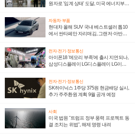
원자로 '임계 상태' 도달, 미국 에너지부
"중요한 이정표"
자동차·부품
현대차 올해 SUV 국내 베스트셀러 톱10
에서 싼타페만 자리매김, 그랜저·아반떼
'세단 쌍끌이'로 내수 방어
전자·전기·정보통신
아이폰18 '메모리 부족'에 출시 지연되나,
삼성디스플레이 LG디스플레이 LG이노
텍 '탈애플' 수익 다각화 속도
전자·전기·정보통신
SK하이닉스 1주당 375원 현금배당 실시,
추가 주주환원 계획 9월 공개 예정
사회
미국 법원 "트럼프 정부 풍력 프로젝트 동
결 조치는 위법", 해제 명령 내려