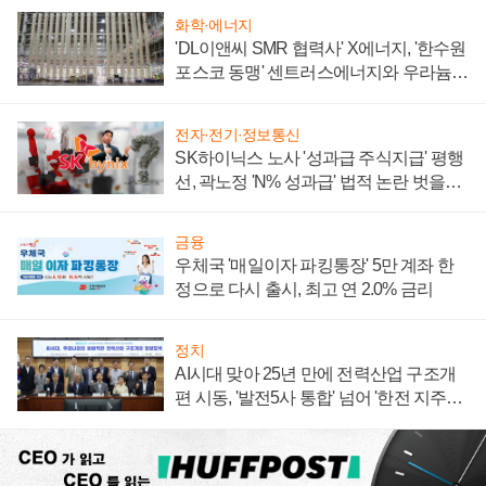
화학·에너지
'DL이앤씨 SMR 협력사' X에너지, '한수원
포스코 동맹' 센트러스에너지와 우라늄
계약 체결
전자·전기·정보통신
SK하이닉스 노사 '성과급 주식지급' 평행
선, 곽노정 'N% 성과급' 법적 논란 벗을지
주목
금융
우체국 '매일이자 파킹통장' 5만 계좌 한
정으로 다시 출시, 최고 연 2.0% 금리
정치
AI시대 맞아 25년 만에 전력산업 구조개
편 시동, '발전5사 통합' 넘어 '한전 지주사'
재편론도