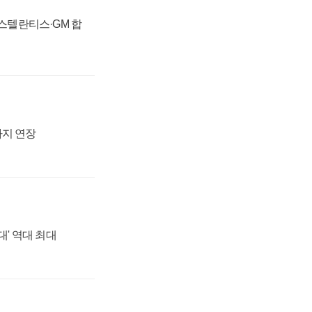
 스텔란티스·GM 합
까지 연장
대' 역대 최대