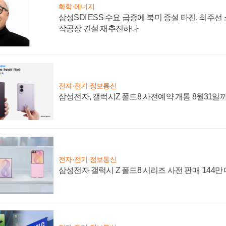
화학·에너지
삼성SDI ESS 수요 급증에 북미 증설 타진, 최주선
작공장 건설 재추진하나
전자·전기·정보통신
삼성전자, 갤럭시Z 폴드8 사전예약 개통 8월31일
전자·전기·정보통신
삼성전자 갤럭시 Z 폴드8 시리즈 사전 판매 '144만 