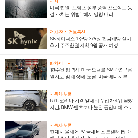
사회
미국 법원 "트럼프 정부 풍력 프로젝트 동
결 조치는 위법", 해제 명령 내려
전자·전기·정보통신
SK하이닉스 1주당 375원 현금배당 실시,
추가 주주환원 계획 9월 공개 예정
화학·에너지
'한수원 협력사' 미국 오클로 SMR 연구용
원자로 '임계 상태' 도달, 미국 에너지부
"중요한 이정표"
자동차·부품
BYD코리아 가격 앞세워 수입차 4위 올랐
지만, BMW·벤츠보다 높은 공임비에 소비
자 불만 폭발
자동차·부품
현대차 올해 SUV 국내 베스트셀러 톱10