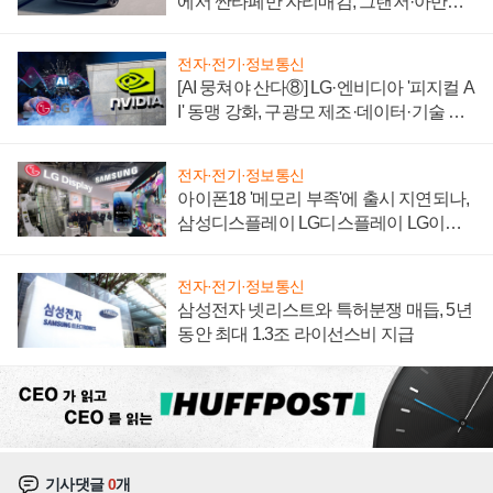
에서 싼타페만 자리매김, 그랜저·아반떼
'세단 쌍끌이'로 내수 방어
전자·전기·정보통신
[AI 뭉쳐야 산다⑧] LG·엔비디아 '피지컬 A
I' 동맹 강화, 구광모 제조·데이터·기술 결
집해 종합 로보틱스 기업으로
전자·전기·정보통신
아이폰18 '메모리 부족'에 출시 지연되나,
삼성디스플레이 LG디스플레이 LG이노
텍 '탈애플' 수익 다각화 속도
전자·전기·정보통신
삼성전자 넷리스트와 특허분쟁 매듭, 5년
동안 최대 1.3조 라이선스비 지급
기사댓글
0
개