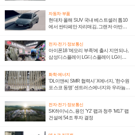
자동차·부품
현대차 올해 SUV 국내 베스트셀러 톱10
에서 싼타페만 자리매김, 그랜저·아반떼
'세단 쌍끌이'로 내수 방어
전자·전기·정보통신
아이폰18 '메모리 부족'에 출시 지연되나,
삼성디스플레이 LG디스플레이 LG이노
텍 '탈애플' 수익 다각화 속도
화학·에너지
'DL이앤씨 SMR 협력사' X에너지, '한수원
포스코 동맹' 센트러스에너지와 우라늄
계약 체결
전자·전기·정보통신
SK하이닉스, 용인 'Y2' 팹과 청주 'M17' 팹
건설에 54조 투자 결정