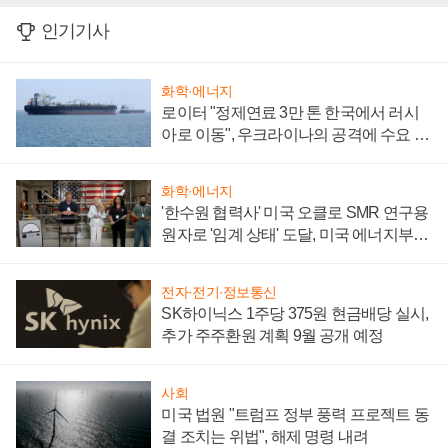
인기기사
화학·에너지
로이터 "정제연료 3만 톤 한국에서 러시
아로 이동", 우크라이나의 공격에 수요 늘
어
화학·에너지
'한수원 협력사' 미국 오클로 SMR 연구용
원자로 '임계 상태' 도달, 미국 에너지부
"중요한 이정표"
전자·전기·정보통신
SK하이닉스 1주당 375원 현금배당 실시,
추가 주주환원 계획 9월 공개 예정
사회
미국 법원 "트럼프 정부 풍력 프로젝트 동
결 조치는 위법", 해제 명령 내려