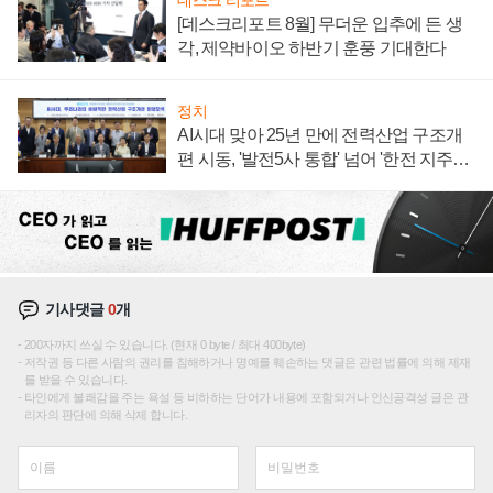
데스크 리포트
[데스크리포트 8월] 무더운 입추에 든 생
각, 제약바이오 하반기 훈풍 기대한다
정치
AI시대 맞아 25년 만에 전력산업 구조개
편 시동, '발전5사 통합' 넘어 '한전 지주사'
재편론도
기사댓글
0
개
200자까지 쓰실 수 있습니다. (현재 0 byte / 최대 400byte)
저작권 등 다른 사람의 권리를 침해하거나 명예를 훼손하는 댓글은 관련 법률에 의해 제재
를 받을 수 있습니다.
타인에게 불쾌감을 주는 욕설 등 비하하는 단어가 내용에 포함되거나 인신공격성 글은 관
리자의 판단에 의해 삭제 합니다.