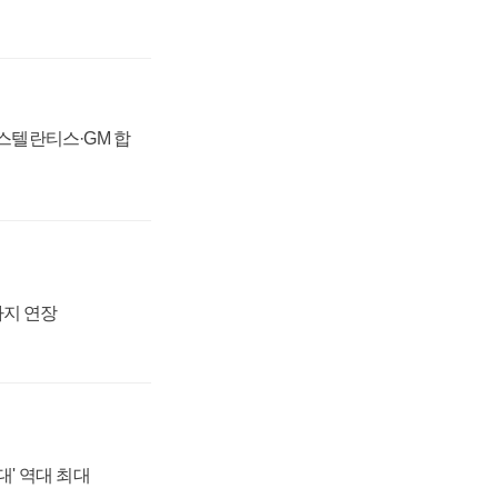
 스텔란티스·GM 합
까지 연장
대' 역대 최대