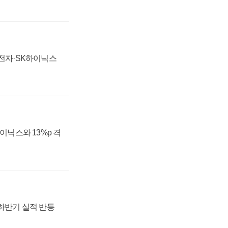
성전자·SK하이닉스
하이닉스와 13%p 격
 하반기 실적 반등