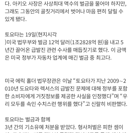
다
.
아키오 사장은 사상최대 액수의 벌금을 물어야 하지만
,
그래도 그동안의 골칫거리에서 벗어나 마음 편히 달릴 수
있게 됐다
.
토요타는
19
일
(
현지시각
)
미국 법무부와 벌금
12
억 달러
(1
조
2828
억 원
)
을 내고
5
년간 끌어온 급발진 관련 수사를 매듭짓기로 했다
.
이 금액
은 미국 정부가 자동차 업계에 매긴 벌금 중 최고다
.
미국 에릭 홀더 법무장관은 이날
“토
요타가 지난
2009
∼
2
010
년 도요타와 렉서스의 급발진 문제에 대해 정부를 포함
한 소비자에게 거짓정보를 제공한 사실을 인정했다
”
며
“
우
리 모두를 속인 수치스런 행위를 했다
”
고 신랄히 비판했다
.
토요타는 벌금과 함께
3
년 간의 기소유예 처분을 받았다
.
형사처벌은 피한 셈이