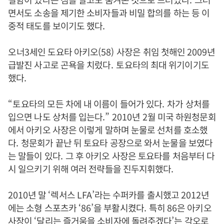
면서도 소송을 제기한 소비자들과 비밀 합의를 하는 등 이
중적 태도를 보이기도 했다
.
오
너
3
세인 도요타 아키오
(58)
사장은 취임 첫해인
2009
년
급발진 사고로 곤욕을 치렀다
. 토
요타의 최대 위기이기도
했다
.
“토
요타의 모든 차에 내 이름이 들어가 있다
.
차가 상처를
입으면 나도 상처를 입는다
.” 2010
년
2
월 미국 하원청문회
에서 아키오 사장은 이렇게 말하며 눈물로 선처를 호소했
다
.
청문회가 끝난 뒤 토요타 공장으로 와서 눈물을 보였다
는 말들이 있다
.
그 후 아키오 사장은 토요타를 처음부터 다
시 일으키기 위해 여러 전략들을 진두지휘했다
.
2010
년 말
‘
렉서스
LFA’
라는 수퍼카를 출시했고
2012
년
에는 소형 스포츠카
‘86’
을 부활시켰다
.
특히
86
은 아키오
사장이
‘
달리는 즐거움을 소비자에 돌려주겠다
’
는 각오로