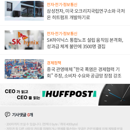
전자·전기·정보통신
삼성전자, 미국 오크리지국립연구소와 극저
온 히트펌프 개발하기로
전자·전기·정보통신
SK하이닉스 통합노조 설립 움직임 본격화,
성과급 체계 불만에 3500명 결집
경제정책
중국 관영매체 "한국 폭염은 경제협력 기
회" 주장, 소비자 수요와 공급망 장점 강조
기사댓글
0
개
200자까지 쓰실 수 있습니다. (현재 0 byte / 최대 400byte)
저작권 등 다른 사람의 권리를 침해하거나 명예를 훼손하는 댓글은 관련 법률에 의해 제재를 받을