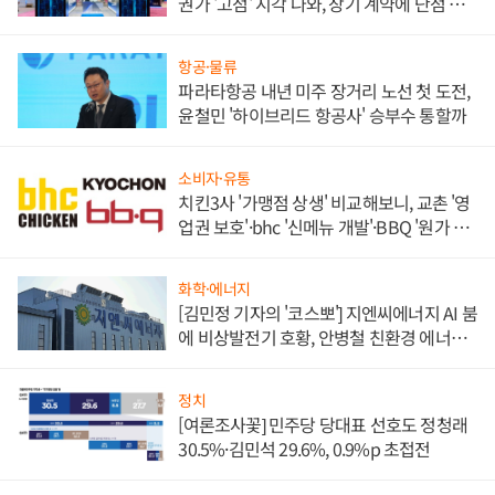
권가 '고점' 시각 나와, 장기 계약에 단점 부
각
항공·물류
파라타항공 내년 미주 장거리 노선 첫 도전,
윤철민 '하이브리드 항공사' 승부수 통할까
소비자·유통
치킨3사 '가맹점 상생' 비교해보니, 교촌 '영
업권 보호'·bhc '신메뉴 개발'·BBQ '원가 부
담'
화학·에너지
[김민정 기자의 '코스뽀'] 지엔씨에너지 AI 붐
에 비상발전기 호황, 안병철 친환경 에너지
발전전문기업 향한다
정치
[여론조사꽃] 민주당 당대표 선호도 정청래
30.5%·김민석 29.6%, 0.9%p 초접전