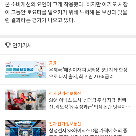
본 소비개선의 요인이 크게 작용했다
.
하지만 아키오 사장
이 그동안 토요타를 일으키기 위해 노력해 온 보상과 맞물
린 결과라는 평가가 나오고 있다
.
인기기사
금융
우체국 '매일이자 파킹통장' 5만 계좌 한정
으로 다시 출시, 최고 연 2.0% 금리
전자·전기·정보통신
SK하이닉스 노사 '성과급 주식 지급' 평행
선, 곽노정 'N% 성과급' 법적 논란 벗을지 주
목
전자·전기·정보통신
삼성전자 SK하이닉스 D램 가격에 해외 증