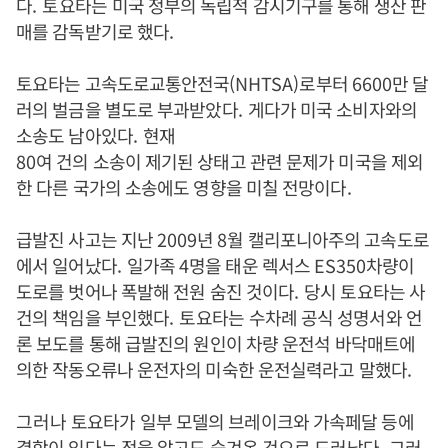
다
. 토
요타는 미국 정부의 독립적 감시기구를 통해 생산 판
매를 감독받기로 했다
.
토요타는 고속도로교통안전국
(NHTSA)
로부터
6600
만 달
러의 벌금을 별도로 부과받았다
.
게다가 미국 소비자와의
소송도 남아있다
.
현재
80
여 건의 소송이 제기된 상태고 관련 문제가 미국을 제외
한 다른 국가의 소송에도 영향을 미칠 전망이다
.
급발진 사고는 지난
2009
년
8
월 캘리포니아주의 고속도로
에서 일어났다
.
일가족
4
명을 태운 렉서스
ES350
차량이
도로를 벗어나 폭발해 전원 숨진 것이다
.
당시 토요타는 사
건의 책임을 부인했다
. 토
요타는 수차례 공식 성명서와 언
론 보도를 통해 급발진의 원인이 차량 운전석 바닥매트에
의한 작동오류나 운전자의 미숙한 운전실력라고 말했다
.
그러나
토요타가 일부 모델의 브레이크와 가속페달 등에
결함이 있다는 점을 알고도 숨겨온 것으로 드러났다
.
그러