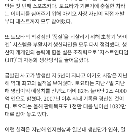
만든 첫 번째 스포츠카다
. 토
요타가 기본기에 충실한 차라
는 이미지를 심어주기 위해 아키오 사장 자신이 직접 개발
부터 테스트까지 모두 참여했다
.
또 토요타의 최강점인
‘
품질
’
을 되살리기 위해 초창기
‘
카이
젠
’
시스템을 부활시켜 생산라인을 모두 다시 점검했다
.
생
산자 개개인의 능력에 힘을 실은 조직력으로
‘
저스트인타임
(JIT)’
과 자동화 생산방식을 끌어올렸다
.
급발진 사고가 발생한 지
5
년이 지나고 아키오 사장은 지난
해 역대 최고의 실적을 보여줬다
. 토
요타는 지난
4
일 지난
해 영업이익 예상치를 전년도 대비
82%
늘어난
2
조
4000
억 엔으로 밝혔다
. 2007
년 이후 최대 기록을 경신한 것이
다
. 토
요타는 올해 판매목표도
1천
만 대를 넘어선
1032
만
대로 잡아 놓고 있다
.
이
런 실적은 지난해 엔저현상과 일본내 생산단가 인하
,
일