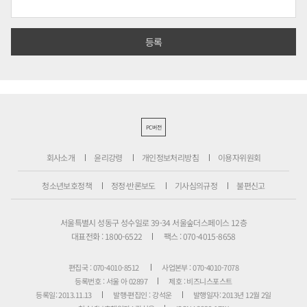
PC버전
회사소개
윤리강령
개인정보처리방침
이용자위원회
청소년보호정책
정정·반론보도
기사심의규정
불편신고
서울특별시 성동구 성수일로 39-34 서울숲더스페이스 12층
대표전화 : 1800-6522
팩스 : 070-4015-8658
편집국 : 070-4010-8512
사업본부 : 070-4010-7078
등록번호 : 서울 아 02897
제호 : 비즈니스포스트
등록일: 2013.11.13
발행·편집인 : 강석운
발행일자: 2013년 12월 2일