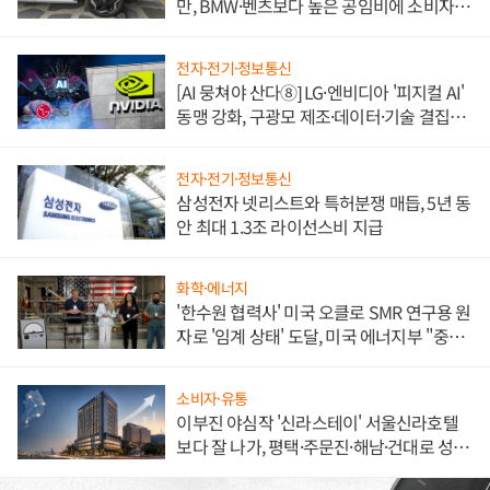
만, BMW·벤츠보다 높은 공임비에 소비자
불만 폭발
전자·전기·정보통신
[AI 뭉쳐야 산다⑧] LG·엔비디아 '피지컬 AI'
동맹 강화, 구광모 제조·데이터·기술 결집
해 종합 로보틱스 기업으로
전자·전기·정보통신
삼성전자 넷리스트와 특허분쟁 매듭, 5년 동
안 최대 1.3조 라이선스비 지급
화학·에너지
'한수원 협력사' 미국 오클로 SMR 연구용 원
자로 '임계 상태' 도달, 미국 에너지부 "중요
한 이정표"
소비자·유통
이부진 야심작 '신라스테이' 서울신라호텔
보다 잘 나가, 평택·주문진·해남·건대로 성
장판 더 넓힌다