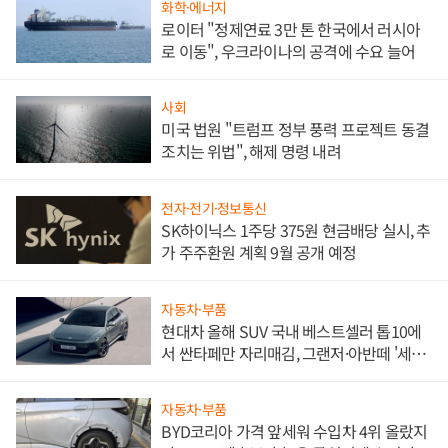
화학·에너지
로이터 "정제연료 3만 톤 한국에서 러시아
로 이동", 우크라이나의 공격에 수요 늘어
사회
미국 법원 "트럼프 정부 풍력 프로젝트 동결
조치는 위법", 해제 명령 내려
전자·전기·정보통신
SK하이닉스 1주당 375원 현금배당 실시, 추
가 주주환원 계획 9월 공개 예정
자동차·부품
현대차 올해 SUV 국내 베스트셀러 톱10에
서 싼타페만 자리매김, 그랜저·아반떼 '세단
쌍끌이'로 내수 방어
자동차·부품
BYD코리아 가격 앞세워 수입차 4위 올랐지