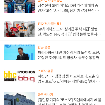
전자·전기·정보통신
삼성전자 SK하이닉스 D램 가격에 해외 증
권가 '고점' 시각 나와, 장기 계약에 단점 부
각
전자·전기·정보통신
SK하이닉스 노사 '성과급 주식 지급' 평행
선, 곽노정 'N% 성과급' 법적 논란 벗을지 주
목
항공·물류
파라타항공 내년 미주 장거리 노선 첫 도전,
윤철민 '하이브리드 항공사' 승부수 통할까
소비자·유통
치킨3사 '가맹점 상생' 비교해보니, 교촌 '영
업권 보호'·bhc '신메뉴 개발'·BBQ '원가 부
담'
화학·에너지
[김민정 기자의 '코스뽀'] 지엔씨에너지 AI 붐
에 비상발전기 호황, 안병철 친환경 에너지