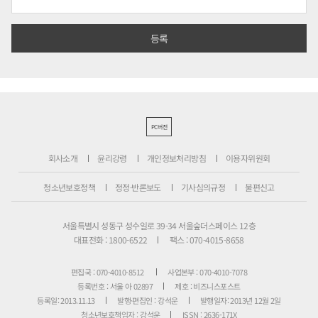
PC버전
회사소개
윤리강령
개인정보처리방침
이용자위원회
청소년보호정책
정정·반론보도
기사심의규정
불편신고
서울특별시 성동구 성수일로 39-34 서울숲더스페이스 12층
대표전화 : 1800-6522
팩스 : 070-4015-8658
편집국 : 070-4010-8512
사업본부 : 070-4010-7078
등록번호 : 서울 아 02897
제호 : 비즈니스포스트
등록일: 2013.11.13
발행·편집인 : 강석운
발행일자: 2013년 12월 2일
청소년보호책임자 : 강석운
ISSN : 2636-171X