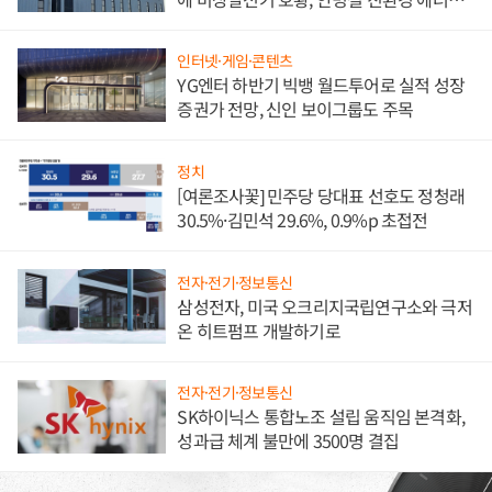
발전전문기업 향한다
인터넷·게임·콘텐츠
YG엔터 하반기 빅뱅 월드투어로 실적 성장
증권가 전망, 신인 보이그룹도 주목
정치
[여론조사꽃] 민주당 당대표 선호도 정청래
30.5%·김민석 29.6%, 0.9%p 초접전
전자·전기·정보통신
삼성전자, 미국 오크리지국립연구소와 극저
온 히트펌프 개발하기로
전자·전기·정보통신
SK하이닉스 통합노조 설립 움직임 본격화,
성과급 체계 불만에 3500명 결집