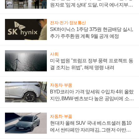
원자로 '임계 상태' 도달, 미국 에너지부
"중요한 이정표"
전자·전기·정보통신
SK하이닉스 1주당 375원 현금배당 실시,
추가 주주환원 계획 9월 공개 예정
사회
미국 법원 "트럼프 정부 풍력 프로젝트 동
결 조치는 위법", 해제 명령 내려
자동차·부품
BYD코리아 가격 앞세워 수입차 4위 올랐
지만, BMW·벤츠보다 높은 공임비에 소비
자 불만 폭발
자동차·부품
현대차 올해 SUV 국내 베스트셀러 톱10
에서 싼타페만 자리매김, 그랜저·아반떼
'세단 쌍끌이'로 내수 방어