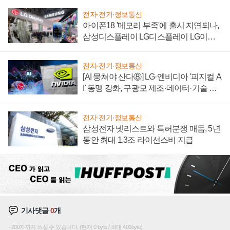
전자·전기·정보통신
아이폰18 '메모리 부족'에 출시 지연되나,
삼성디스플레이 LG디스플레이 LG이노
텍 '탈애플' 수익 다각화 속도
전자·전기·정보통신
[AI 뭉쳐야 산다⑧] LG·엔비디아 '피지컬 A
I' 동맹 강화, 구광모 제조·데이터·기술 결
집해 종합 로보틱스 기업으로
전자·전기·정보통신
삼성전자 넷리스트와 특허분쟁 매듭, 5년
동안 최대 1.3조 라이선스비 지급
기사댓글
0
개
200자까지 쓰실 수 있습니다. (현재 0 byte / 최대 400byte)