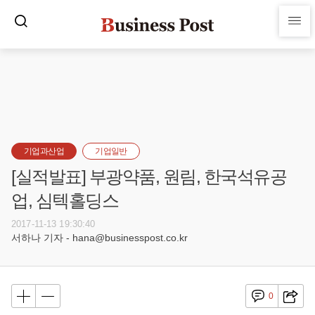
기업과산업
기업일반
[실적발표] 부광약품, 원림, 한국석유공
업, 심텍홀딩스
2017-11-13 19:30:40
서하나 기자 - hana@businesspost.co.kr
0