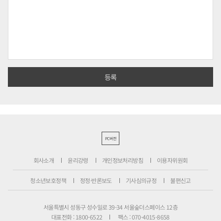
PC버전
회사소개
윤리강령
개인정보처리방침
이용자위원회
청소년보호정책
정정·반론보도
기사심의규정
불편신고
서울특별시 성동구 성수일로 39-34 서울숲더스페이스 12층
대표전화 : 1800-6522
팩스 : 070-4015-8658