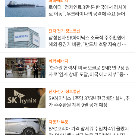
화학·에너지
로이터 "정제연료 3만 톤 한국에서 러시아
로 이동", 우크라이나의 공격에 수요 늘어
전자·전기·정보통신
삼성전자 SK하이닉스 소극적 주주환원에
해외 증권가 비판, "반도체 호황 지속성 의
문"
화학·에너지
'한수원 협력사' 미국 오클로 SMR 연구용 원
자로 '임계 상태' 도달, 미국 에너지부 "중요
한 이정표"
전자·전기·정보통신
SK하이닉스 1주당 375원 현금배당 실시, 추
가 주주환원 계획 9월 공개 예정
자동차·부품
BYD코리아 가격 앞세워 수입차 4위 올랐지
만, BMW·벤츠보다 높은 공임비에 소비자