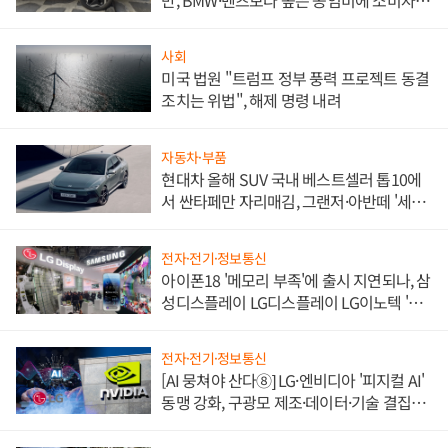
불만 폭발
사회
미국 법원 "트럼프 정부 풍력 프로젝트 동결
조치는 위법", 해제 명령 내려
자동차·부품
현대차 올해 SUV 국내 베스트셀러 톱10에
서 싼타페만 자리매김, 그랜저·아반떼 '세단
쌍끌이'로 내수 방어
전자·전기·정보통신
아이폰18 '메모리 부족'에 출시 지연되나, 삼
성디스플레이 LG디스플레이 LG이노텍 '탈
애플' 수익 다각화 속도
전자·전기·정보통신
[AI 뭉쳐야 산다⑧] LG·엔비디아 '피지컬 AI'
동맹 강화, 구광모 제조·데이터·기술 결집
해 종합 로보틱스 기업으로