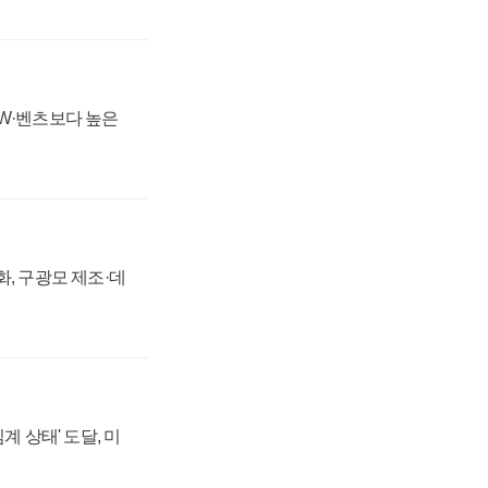
MW·벤츠보다 높은
강화, 구광모 제조·데
계 상태' 도달, 미