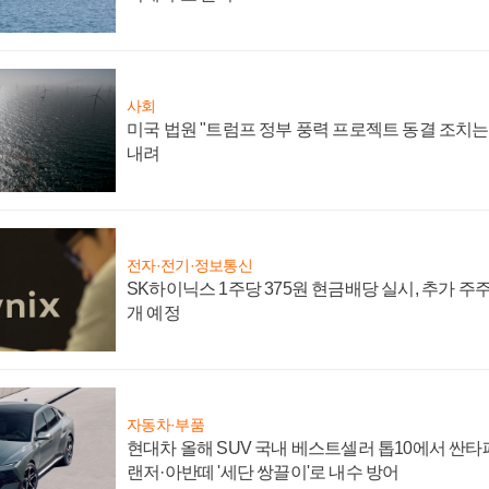
사회
미국 법원 "트럼프 정부 풍력 프로젝트 동결 조치는 
내려
전자·전기·정보통신
SK하이닉스 1주당 375원 현금배당 실시, 추가 주
개 예정
자동차·부품
현대차 올해 SUV 국내 베스트셀러 톱10에서 싼타
랜저·아반떼 '세단 쌍끌이'로 내수 방어