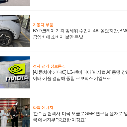
자동차·부품
BYD코리아 가격 앞세워 수입차 4위 올랐지만, B
공임비에 소비자 불만 폭발
전자·전기·정보통신
[AI 뭉쳐야 산다⑧] LG·엔비디아 '피지컬 AI' 동맹 
이터·기술 결집해 종합 로보틱스 기업으로
화학·에너지
'한수원 협력사' 미국 오클로 SMR 연구용 원자로 '임
국 에너지부 "중요한 이정표"