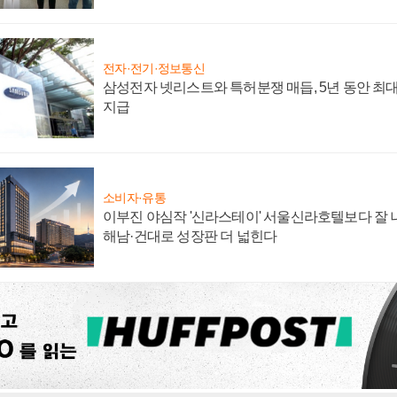
전자·전기·정보통신
삼성전자 넷리스트와 특허분쟁 매듭, 5년 동안 최대
지급
소비자·유통
이부진 야심작 '신라스테이' 서울신라호텔보다 잘 나
해남·건대로 성장판 더 넓힌다