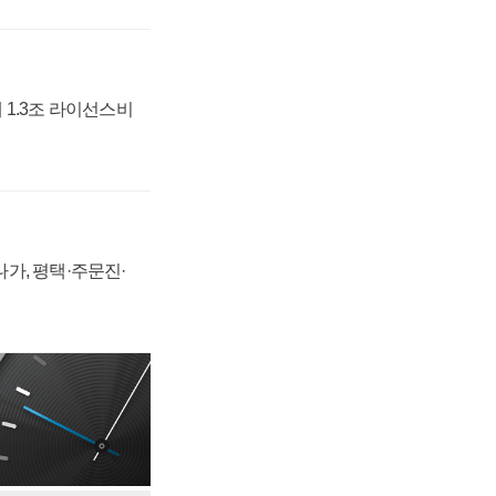
 1.3조 라이선스비
가, 평택·주문진·