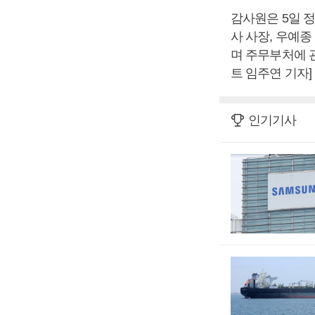
감사원은 5일 
사 사장, 우예
며 주무부처에 관
트 임주연 기자]
인기기사