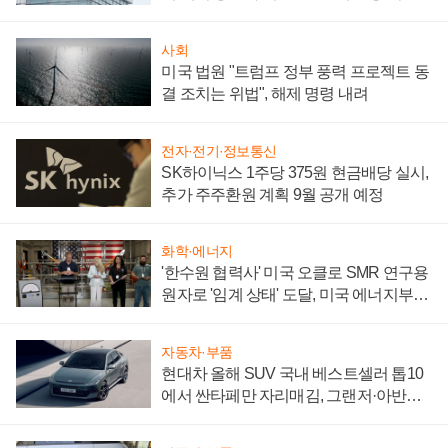
성 의문"
사회
미국 법원 "트럼프 정부 풍력 프로젝트 동
결 조치는 위법", 해제 명령 내려
전자·전기·정보통신
SK하이닉스 1주당 375원 현금배당 실시,
추가 주주환원 계획 9월 공개 예정
화학·에너지
'한수원 협력사' 미국 오클로 SMR 연구용
원자로 '임계 상태' 도달, 미국 에너지부
"중요한 이정표"
자동차·부품
현대차 올해 SUV 국내 베스트셀러 톱10
에서 싼타페만 자리매김, 그랜저·아반떼
'세단 쌍끌이'로 내수 방어