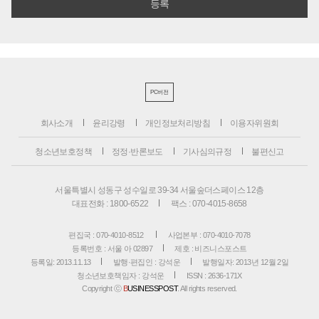
PC버전
회사소개
윤리강령
개인정보처리방침
이용자위원회
청소년보호정책
정정·반론보도
기사심의규정
불편신고
서울특별시 성동구 성수일로 39-34 서울숲더스페이스 12층
대표전화 : 1800-6522
팩스 : 070-4015-8658
편집국 : 070-4010-8512
사업본부 : 070-4010-7078
등록번호 : 서울 아 02897
제호 : 비즈니스포스트
등록일: 2013.11.13
발행·편집인 : 강석운
발행일자: 2013년 12월 2일
청소년보호책임자 : 강석운
ISSN : 2636-171X
Copyright ⓒ
B
USINESSPOST
. All rights reserved.