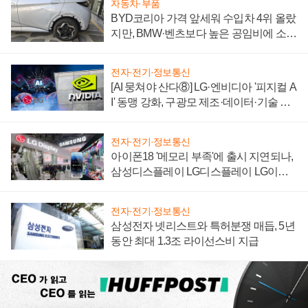
자동차·부품
BYD코리아 가격 앞세워 수입차 4위 올랐
지만, BMW·벤츠보다 높은 공임비에 소비
자 불만 폭발
전자·전기·정보통신
[AI 뭉쳐야 산다⑧] LG·엔비디아 '피지컬 A
I' 동맹 강화, 구광모 제조·데이터·기술 결
집해 종합 로보틱스 기업으로
전자·전기·정보통신
아이폰18 '메모리 부족'에 출시 지연되나,
삼성디스플레이 LG디스플레이 LG이노
텍 '탈애플' 수익 다각화 속도
전자·전기·정보통신
삼성전자 넷리스트와 특허분쟁 매듭, 5년
동안 최대 1.3조 라이선스비 지급