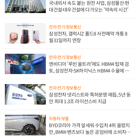
국내외서 속도 붙는 원전 사업, 삼성물산·현
대건설·대우건설에 다가오는 '약속의 시간'
전자·전기·정보통신
삼성전자, 갤럭시Z 폴드8 사전예약 개통 8
월31일까지 연장
전자·전기·정보통신
엔비디아 '루빈 울트라'에도 HBM4 탑재 검
토, 삼성전자·SK하이닉스 HBM4 수율에 주
도권 갈린다
전자·전기·정보통신
삼성전자 넷리스트와 특허분쟁 매듭, 5년 동
안 최대 1.3조 라이선스비 지급
자동차·부품
BYD코리아 가격 앞세워 수입차 4위 올랐지
만, BMW·벤츠보다 높은 공임비에 소비자