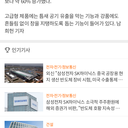
보다 약 60% 증가했다.
고급형 제품에는 틈새 공기 유출을 막는 기능과 강품에도
흔들림 없이 창을 지탱하도록 돕는 기능이 들어가 있다. 남
희헌 기자
인기기사
전자·전기·정보통신
외신 "삼성전자 SK하이닉스 중국 공장용 현
지 생산 반도체 장비 시험, 미국 수출통제 대
비"
전자·전기·정보통신
삼성전자 SK하이닉스 소극적 주주환원에
해외 증권가 비판, "반도체 호황 지속성 의
문"
건설