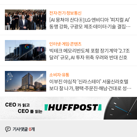
불만 폭발
전자·전기·정보통신
[AI 뭉쳐야 산다⑧] LG·엔비디아 '피지컬 AI'
동맹 강화, 구광모 제조·데이터·기술 결집
해 종합 로보틱스 기업으로
인터넷·게임·콘텐츠
빅테크 메모리반도체 포함 장기계약 '2.7조
달러' 규모, AI 투자 위축 우려와 반대 신호
소비자·유통
이부진 야심작 '신라스테이' 서울신라호텔
보다 잘 나가, 평택·주문진·해남·건대로 성
장판 더 넓힌다
기사댓글
0
개