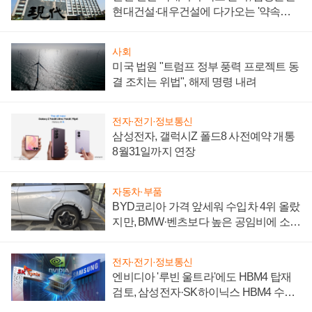
현대건설·대우건설에 다가오는 '약속의
시간'
사회
미국 법원 "트럼프 정부 풍력 프로젝트 동
결 조치는 위법", 해제 명령 내려
전자·전기·정보통신
삼성전자, 갤럭시Z 폴드8 사전예약 개통
8월31일까지 연장
자동차·부품
BYD코리아 가격 앞세워 수입차 4위 올랐
지만, BMW·벤츠보다 높은 공임비에 소비
자 불만 폭발
전자·전기·정보통신
엔비디아 '루빈 울트라'에도 HBM4 탑재
검토, 삼성전자·SK하이닉스 HBM4 수율
에 주도권 갈린다