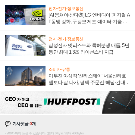
전자·전기·정보통신
[AI 뭉쳐야 산다⑧] LG·엔비디아 '피지컬 A
I' 동맹 강화, 구광모 제조·데이터·기술 결
집해 종합 로보틱스 기업으로
전자·전기·정보통신
삼성전자 넷리스트와 특허분쟁 매듭, 5년
동안 최대 1.3조 라이선스비 지급
소비자·유통
이부진 야심작 '신라스테이' 서울신라호
텔보다 잘 나가, 평택·주문진·해남·건대로
성장판 더 넓힌다
기사댓글
0
개
200자까지 쓰실 수 있습니다. (현재 0 byte / 최대 400byte)