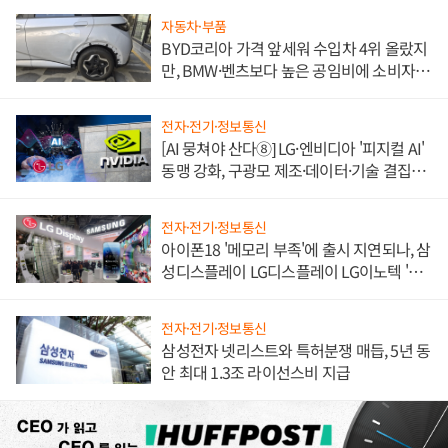
자동차·부품
BYD코리아 가격 앞세워 수입차 4위 올랐지
만, BMW·벤츠보다 높은 공임비에 소비자
불만 폭발
전자·전기·정보통신
[AI 뭉쳐야 산다⑧] LG·엔비디아 '피지컬 AI'
동맹 강화, 구광모 제조·데이터·기술 결집
해 종합 로보틱스 기업으로
전자·전기·정보통신
아이폰18 '메모리 부족'에 출시 지연되나, 삼
성디스플레이 LG디스플레이 LG이노텍 '탈
애플' 수익 다각화 속도
전자·전기·정보통신
삼성전자 넷리스트와 특허분쟁 매듭, 5년 동
안 최대 1.3조 라이선스비 지급