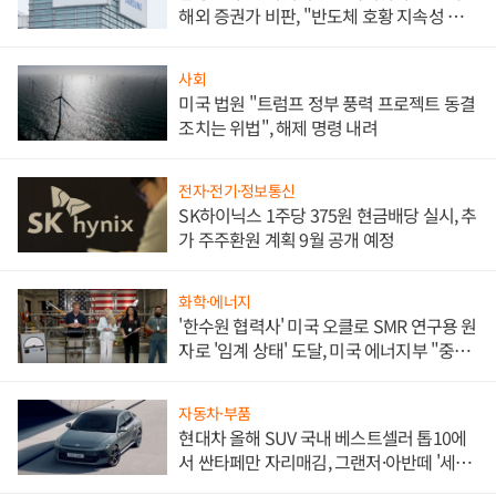
해외 증권가 비판, "반도체 호황 지속성 의
문"
사회
미국 법원 "트럼프 정부 풍력 프로젝트 동결
조치는 위법", 해제 명령 내려
전자·전기·정보통신
SK하이닉스 1주당 375원 현금배당 실시, 추
가 주주환원 계획 9월 공개 예정
화학·에너지
'한수원 협력사' 미국 오클로 SMR 연구용 원
자로 '임계 상태' 도달, 미국 에너지부 "중요
한 이정표"
자동차·부품
현대차 올해 SUV 국내 베스트셀러 톱10에
서 싼타페만 자리매김, 그랜저·아반떼 '세단
쌍끌이'로 내수 방어