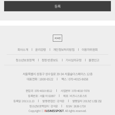
PC버전
회사소개
윤리강령
개인정보처리방침
이용자위원회
청소년보호정책
정정·반론보도
기사심의규정
불편신고
서울특별시 성동구 성수일로 39-34 서울숲더스페이스 12층
대표전화 : 1800-6522
팩스 : 070-4015-8658
편집국 : 070-4010-8512
사업본부 : 070-4010-7078
등록번호 : 서울 아 02897
제호 : 비즈니스포스트
등록일: 2013.11.13
발행·편집인 : 강석운
발행일자: 2013년 12월 2일
청소년보호책임자 : 강석운
ISSN : 2636-171X
Copyright ⓒ
B
USINESSPOST
. All rights reserved.