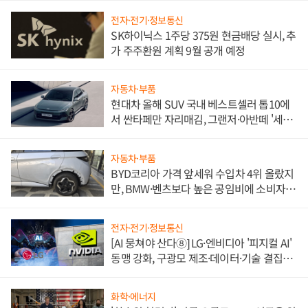
전자·전기·정보통신
SK하이닉스 1주당 375원 현금배당 실시, 추
가 주주환원 계획 9월 공개 예정
자동차·부품
현대차 올해 SUV 국내 베스트셀러 톱10에
서 싼타페만 자리매김, 그랜저·아반떼 '세단
쌍끌이'로 내수 방어
자동차·부품
BYD코리아 가격 앞세워 수입차 4위 올랐지
만, BMW·벤츠보다 높은 공임비에 소비자
불만 폭발
전자·전기·정보통신
[AI 뭉쳐야 산다⑧] LG·엔비디아 '피지컬 AI'
동맹 강화, 구광모 제조·데이터·기술 결집
해 종합 로보틱스 기업으로
화학·에너지