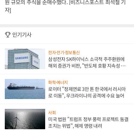
원 규모의 주식을 순매수했다. [비즈니스포스트 최석철 기
자]
인기기사
전자·전기·정보통신
삼성전자 SK하이닉스 소극적 주주환원에
해외 증권가 비판, "반도체 호황 지속성 의
문"
화학·에너지
로이터 "정제연료 3만 톤 한국에서 러시아
로 이동", 우크라이나의 공격에 수요 늘어
사회
미국 법원 "트럼프 정부 풍력 프로젝트 동결
조치는 위법", 해제 명령 내려