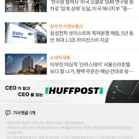
'한수원 협력사' 미국 오클로 SMR 연구용 원
자로 '임계 상태' 도달, 미국 에너지부 "중요
한 이정표"
전자·전기·정보통신
삼성전자 넷리스트와 특허분쟁 매듭, 5년 동
안 최대 1.3조 라이선스비 지급
소비자·유통
이부진 야심작 '신라스테이' 서울신라호텔
보다 잘 나가, 평택·주문진·해남·건대로 성
장판 더 넓힌다
기사댓글
0
개
200자까지 쓰실 수 있습니다. (현재 0 byte / 최대 400byte)
저작권 등 다른 사람의 권리를 침해하거나 명예를 훼손하는 댓글은 관련 법률에 의해 제재를 받을
수 있습니다.
타인에게 불쾌감을 주는 욕설 등 비하하는 단어가 내용에 포함되거나 인신공격성 글은 관리자의 판