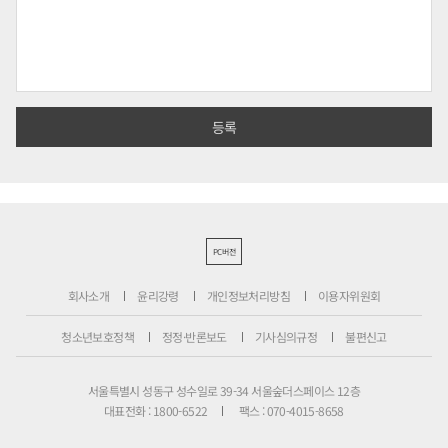
PC버전
회사소개
윤리강령
개인정보처리방침
이용자위원회
청소년보호정책
정정·반론보도
기사심의규정
불편신고
서울특별시 성동구 성수일로 39-34 서울숲더스페이스 12층
대표전화 : 1800-6522
팩스 : 070-4015-8658