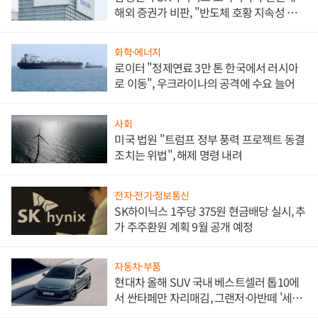
해외 증권가 비판, "반도체 호황 지속성 의
문"
화학·에너지
로이터 "정제연료 3만 톤 한국에서 러시아
로 이동", 우크라이나의 공격에 수요 늘어
사회
미국 법원 "트럼프 정부 풍력 프로젝트 동결
조치는 위법", 해제 명령 내려
전자·전기·정보통신
SK하이닉스 1주당 375원 현금배당 실시, 추
가 주주환원 계획 9월 공개 예정
자동차·부품
현대차 올해 SUV 국내 베스트셀러 톱10에
서 싼타페만 자리매김, 그랜저·아반떼 '세단
쌍끌이'로 내수 방어