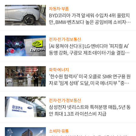
자동차·부품
BYD코리아 가격 앞세워 수입차 4위 올랐지
만, BMW·벤츠보다 높은 공임비에 소비자
불만 폭발
전자·전기·정보통신
[AI 뭉쳐야 산다⑧] LG·엔비디아 '피지컬 AI'
동맹 강화, 구광모 제조·데이터·기술 결집
해 종합 로보틱스 기업으로
화학·에너지
'한수원 협력사' 미국 오클로 SMR 연구용 원
자로 '임계 상태' 도달, 미국 에너지부 "중요
한 이정표"
전자·전기·정보통신
삼성전자 넷리스트와 특허분쟁 매듭, 5년 동
안 최대 1.3조 라이선스비 지급
소비자·유통