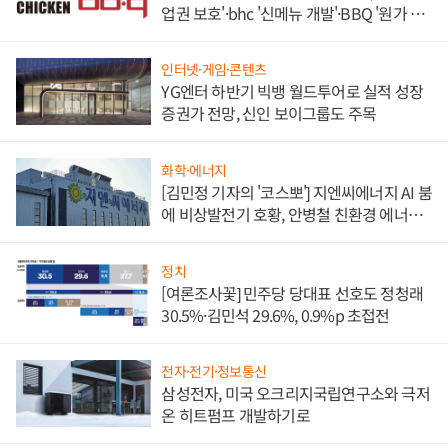
업권 보호'·bhc '신메뉴 개발'·BBQ '원가 부
담'
인터넷·게임·콘텐츠
YG엔터 하반기 빅뱅 월드투어로 실적 성장
증권가 전망, 신인 보이그룹도 주목
화학·에너지
[김민정 기자의 '코스뽀'] 지엔씨에너지 AI 붐
에 비상발전기 호황, 안병철 친환경 에너지
발전전문기업 향한다
정치
[여론조사꽃] 민주당 당대표 선호도 정청래
30.5%·김민석 29.6%, 0.9%p 초접전
전자·전기·정보통신
삼성전자, 미국 오크리지국립연구소와 극저
온 히트펌프 개발하기로