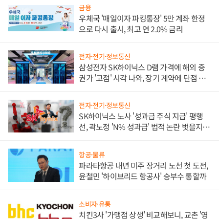
금융
우체국 '매일이자 파킹통장' 5만 계좌 한정
으로 다시 출시, 최고 연 2.0% 금리
전자·전기·정보통신
삼성전자 SK하이닉스 D램 가격에 해외 증
권가 '고점' 시각 나와, 장기 계약에 단점 부
각
전자·전기·정보통신
SK하이닉스 노사 '성과급 주식 지급' 평행
선, 곽노정 'N% 성과급' 법적 논란 벗을지 주
목
항공·물류
파라타항공 내년 미주 장거리 노선 첫 도전,
윤철민 '하이브리드 항공사' 승부수 통할까
소비자·유통
치킨3사 '가맹점 상생' 비교해보니, 교촌 '영