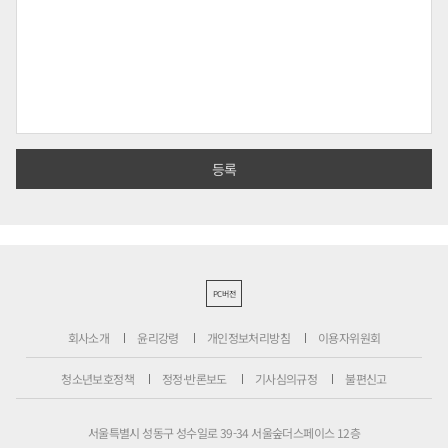
PC버전
회사소개
윤리강령
개인정보처리방침
이용자위원회
청소년보호정책
정정·반론보도
기사심의규정
불편신고
서울특별시 성동구 성수일로 39-34 서울숲더스페이스 12층