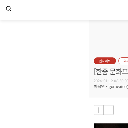
인사이트
외
[한중 문화프
2024-01-12 08:30:0
이욱연 - gomexico@