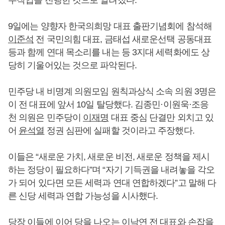
무작업을 진행한 것으로 알려졌다.
9일에는 양향자 한국의희망 대표 출판기념회에 참석해
이준석
전 국민의힘 대표, 금태섭 새로운선택 공동대표
등과 함께 연대 목소리를 내는 등 3지대 세력화에도 상
당히 기울어있는 것으로 파악된다.
민주당 내 비명계 의원모임 원칙과상식 소속 의원 3명은
이 전 대표에 앞서 10일 탈당했다. 김종민·이원욱·조응
천 의원은 민주당이
이재명
대표 중심 단결만 외치고 있
어
윤석열
정권 심판에 실패할 것이라고 주장했다.
이들은 “새로운 가치, 새로운 비전, 새로운 정책을 제시
하는 정당이 필요하다”며 “자기 기득권을 내려놓을 각오
가 되어 있다면 모든 세력과 연대 연합하겠다”고 말해 다
른 신당 세력과 연합 가능성을 시사했다.
당장 이들에 이어 당을 나오는
이낙연
전 대표와 손잡을