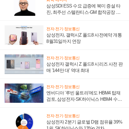
삼성SDI ESS 수요 급증에 북미 증설 타
진, 최주선 스텔란티스·GM 합작공장 건
설 재추진하나
전자·전기·정보통신
삼성전자, 갤럭시Z 폴드8 사전예약 개통
8월31일까지 연장
전자·전기·정보통신
삼성전자 갤럭시 Z 폴드8 시리즈 사전 판
매 '144만 대' 역대 최대
전자·전기·정보통신
엔비디아 '루빈 울트라'에도 HBM4 탑재
검토, 삼성전자·SK하이닉스 HBM4 수율
에 주도권 갈린다
전자·전기·정보통신
삼성전자 2분기 글로벌 D램 점유율 39%
1위, SK하이닉스와 13%p 격차