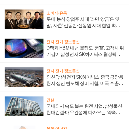
소비자·유통
롯데·농심 창업주 시대 '라면 앙금'은 옛
말, '사촌' 신동빈·신동원 시대 협업 확대
일로
전자·전기·정보통신
D램과 HBM 내년 물량도 '품절', 고객사 위
기감이 삼성전자 SK하이닉스 협상력 더
키워
전자·전기·정보통신
외신 "삼성전자 SK하이닉스 중국 공장용
현지 생산 반도체 장비 시험, 미국 수출통
제 대비"
건설
국내외서 속도 붙는 원전 사업, 삼성물산·
현대건설·대우건설에 다가오는 '약속의
시간'
화학·에너지