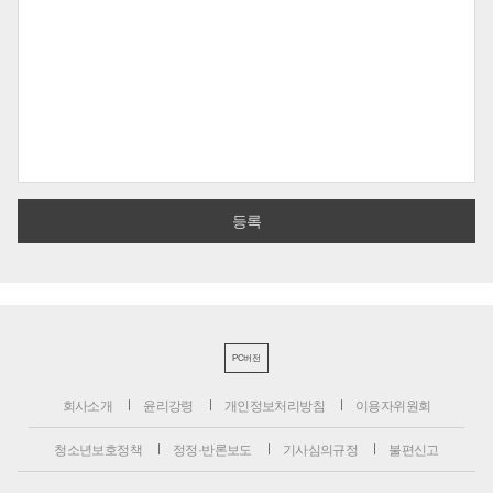
PC버전
회사소개
윤리강령
개인정보처리방침
이용자위원회
청소년보호정책
정정·반론보도
기사심의규정
불편신고