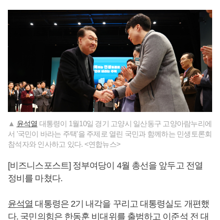
▲
윤석열
대통령이 1월10일 경기 고양시 일산동구 고양아람누리에
서 '국민이 바라는 주택'을 주제로 열린 국민과 함께하는 민생토론회
참석자와 인사하고 있다. <연합뉴스>
[비즈니스포스트] 정부여당이 4월 총선을 앞두고 전열
정비를 마쳤다.
윤석열
대통령은 2기 내각을 꾸리고 대통령실도 개편했
다. 국민의힘은
한동훈
비대위를 출범하고
이준석
전 대