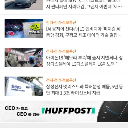
서 싼타페만 자리매김, 그랜저·아반떼 '세단
쌍끌이'로 내수 방어
전자·전기·정보통신
[AI 뭉쳐야 산다⑧] LG·엔비디아 '피지컬 AI'
동맹 강화, 구광모 제조·데이터·기술 결집
해 종합 로보틱스 기업으로
전자·전기·정보통신
아이폰18 '메모리 부족'에 출시 지연되나, 삼
성디스플레이 LG디스플레이 LG이노텍 '탈
애플' 수익 다각화 속도
전자·전기·정보통신
삼성전자 넷리스트와 특허분쟁 매듭, 5년 동
안 최대 1.3조 라이선스비 지급