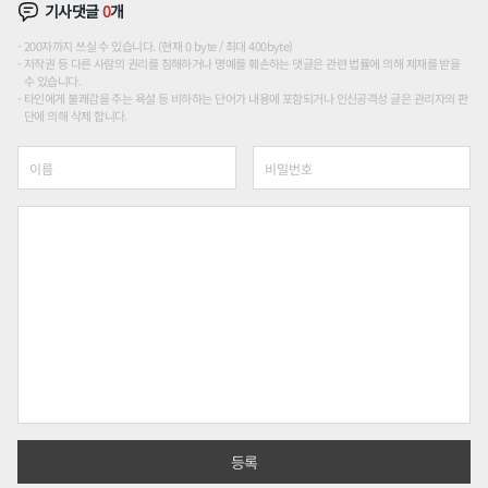
기사댓글
0
개
200자까지 쓰실 수 있습니다. (현재 0 byte / 최대 400byte)
저작권 등 다른 사람의 권리를 침해하거나 명예를 훼손하는 댓글은 관련 법률에 의해 제재를 받을
수 있습니다.
타인에게 불쾌감을 주는 욕설 등 비하하는 단어가 내용에 포함되거나 인신공격성 글은 관리자의 판
단에 의해 삭제 합니다.