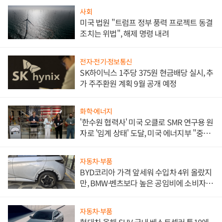
사회
미국 법원 "트럼프 정부 풍력 프로젝트 동결
조치는 위법", 해제 명령 내려
전자·전기·정보통신
SK하이닉스 1주당 375원 현금배당 실시, 추
가 주주환원 계획 9월 공개 예정
화학·에너지
'한수원 협력사' 미국 오클로 SMR 연구용 원
자로 '임계 상태' 도달, 미국 에너지부 "중요
한 이정표"
자동차·부품
BYD코리아 가격 앞세워 수입차 4위 올랐지
만, BMW·벤츠보다 높은 공임비에 소비자
불만 폭발
자동차·부품
현대차 올해 SUV 국내 베스트셀러 톱10에