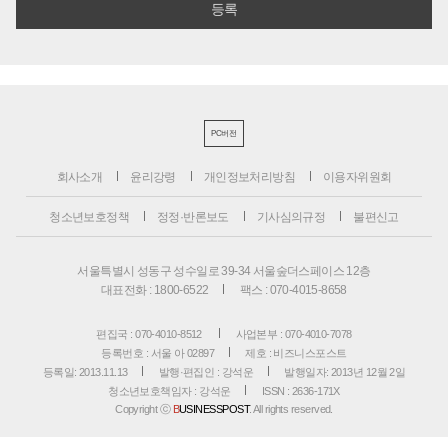
PC버전
회사소개
윤리강령
개인정보처리방침
이용자위원회
청소년보호정책
정정·반론보도
기사심의규정
불편신고
서울특별시 성동구 성수일로 39-34 서울숲더스페이스 12층
대표전화 : 1800-6522
팩스 : 070-4015-8658
편집국 : 070-4010-8512
사업본부 : 070-4010-7078
등록번호 : 서울 아 02897
제호 : 비즈니스포스트
등록일: 2013.11.13
발행·편집인 : 강석운
발행일자: 2013년 12월 2일
청소년보호책임자 : 강석운
ISSN : 2636-171X
Copyright ⓒ
B
USINESSPOST
. All rights reserved.