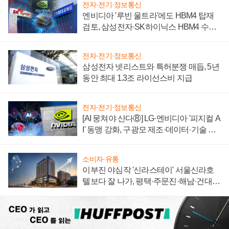
전자·전기·정보통신
엔비디아 '루빈 울트라'에도 HBM4 탑재
검토, 삼성전자·SK하이닉스 HBM4 수율
에 주도권 갈린다
전자·전기·정보통신
삼성전자 넷리스트와 특허분쟁 매듭, 5년
동안 최대 1.3조 라이선스비 지급
전자·전기·정보통신
[AI 뭉쳐야 산다⑧] LG·엔비디아 '피지컬 A
I' 동맹 강화, 구광모 제조·데이터·기술 결
집해 종합 로보틱스 기업으로
소비자·유통
이부진 야심작 '신라스테이' 서울신라호
텔보다 잘 나가, 평택·주문진·해남·건대로
성장판 더 넓힌다