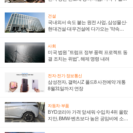
제 대비"
건설
국내외서 속도 붙는 원전 사업, 삼성물산·
현대건설·대우건설에 다가오는 '약속의
시간'
사회
미국 법원 "트럼프 정부 풍력 프로젝트 동
결 조치는 위법", 해제 명령 내려
전자·전기·정보통신
삼성전자, 갤럭시Z 폴드8 사전예약 개통
8월31일까지 연장
자동차·부품
BYD코리아 가격 앞세워 수입차 4위 올랐
지만, BMW·벤츠보다 높은 공임비에 소비
자 불만 폭발