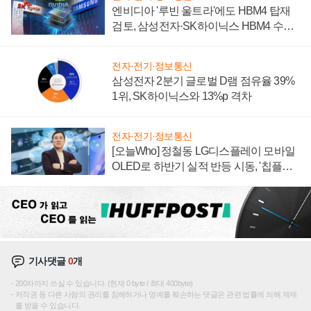
엔비디아 '루빈 울트라'에도 HBM4 탑재
검토, 삼성전자·SK하이닉스 HBM4 수율
에 주도권 갈린다
전자·전기·정보통신
삼성전자 2분기 글로벌 D램 점유율 39%
1위, SK하이닉스와 13%p 격차
전자·전기·정보통신
[오늘Who] 정철동 LG디스플레이 모바일
OLED로 하반기 실적 반등 시동, '칩플레
이션'에 가격 인하 압박은 부담
기사댓글
0
개
200자까지 쓰실 수 있습니다. (현재 0 byte / 최대 400byte)
저작권 등 다른 사람의 권리를 침해하거나 명예를 훼손하는 댓글은 관련 법률에 의해 제재
를 받을 수 있습니다.