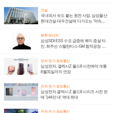
제 대비"
건설
국내외서 속도 붙는 원전 사업, 삼성물산·
현대건설·대우건설에 다가오는 '약속의
시간'
화학·에너지
삼성SDI ESS 수요 급증에 북미 증설 타
진, 최주선 스텔란티스·GM 합작공장 건
설 재추진하나
전자·전기·정보통신
삼성전자, 갤럭시Z 폴드8 사전예약 개통
8월31일까지 연장
전자·전기·정보통신
삼성전자 갤럭시 Z 폴드8 시리즈 사전 판
매 '144만 대' 역대 최대
전자·전기·정보통신