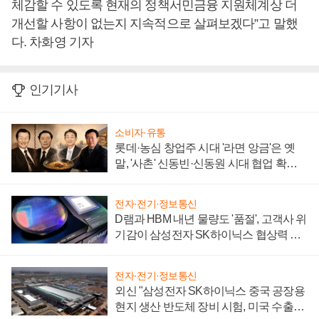
체감할 수 있도록 현재의 정책서민금융 지원체계상 더
개선할 사항이 없는지 지속적으로 살펴보겠다”고 말했
다. 차화영 기자
인기기사
소비자·유통
롯데·농심 창업주 시대 '라면 앙금'은 옛
말, '사촌' 신동빈·신동원 시대 협업 확대
일로
전자·전기·정보통신
D램과 HBM 내년 물량도 '품절', 고객사 위
기감이 삼성전자 SK하이닉스 협상력 더
키워
전자·전기·정보통신
외신 "삼성전자 SK하이닉스 중국 공장용
현지 생산 반도체 장비 시험, 미국 수출통